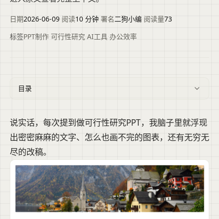
日期
2026-06-09
·
阅读
10 分钟
·
署名
二狗小编
·
阅读量
73
标签
PPT制作
·
可行性研究
·
AI工具
·
办公效率
目录
说实话，每次提到做可行性研究PPT，我脑子里就浮现
出密密麻麻的文字、怎么也画不完的图表，还有无穷无
尽的改稿。