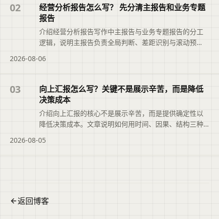
断文章是否符合当前需求，再查看完整原文。
02
经营分析报告怎么写？ 先分清主报告和业务专题
报告
介绍经营分析报告写作中主报告与业务专题报告的分工
逻辑，说明主报告负责全局判断、差距识别与滚动预
测，专题报告聚焦关键问题的根因分析与决策推进，帮
2026-08-06
助避免数据堆砌与内容重复，推动报告从现象描述转向
可落地的行动安排。本文摘要依据原文整理，便于读者
快速了解页面主题、主要内容与适用场景，再进入文章
03
向上汇报怎么写？关键不是展示辛苦，而是降低
查看完整信息。
决策成本
介绍向上汇报的核心不是展示辛苦，而是提供确定性以
降低决策成本。文章说明如何用时间、因果、结构三种
叙述方法组织内容，把问题变成选择题，并借助二狗PPT
2026-08-05
将分散材料整理成结构化初稿，帮助管理者快速判断、
决策与授权。本文摘要依据原文整理，便于读者快速了
解页面主题、主要内容与适用场景，再进入文章查看完
整信息。
返回博客