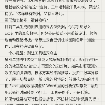
顺一遍语气。比如AI写的“本项目具有显著的经济效益”，
我就会改成“按咱这个定价，三年毛利能干到40%，算比较
稳了。”这样既有数据，又有人味儿。
图形和表格能一键替换吗？
目前工具生成的图表用的是占位数据，你得手动导入
Excel 里的真实数字。但好处是版式不用重新设计，颜色
也自动匹配模板。想想过去自己调柱状图颜色那一通操
作，现在的确省事多了。
一个小提醒：别让工具喧宾夺主
虽然二狗PPT这类工具能大幅缩短制作时间，但可行性研
究的魂还是在“论证”。再漂亮的幻灯片，如果市场预测的
数字是拍脑袋的，技术方案经不起推敲，投资回报率算错
了，那一切都白搭。所以我的習慣是：前期花70%的时间
把 Excel 里的数据模型和 Word 里的分析逻辑敲死，最后
用30%的时间转到 PPT 上。工具是帮手，不是代笔。
如果你经常被可行性报告折磨，不妨试试这种“数据先行 +