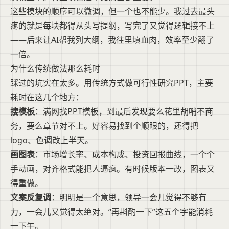
这些模块的顺序可以微调，但一个也不能少。我过去最头
疼的就是每块都得从头写提纲，写完了又觉得逻辑接不上
——后来让AI帮我列大纲，我往里填血肉，效率至少翻了
一倍。
为什么传统做法那么耗时
踩过的坑实在太多。用传统方式做可行性研究PPT，主要
耗时在这几个地方：
搜模板
：满网找PPT模板，到最后发现要么花里胡哨不商
务，要么章节对不上。好容易找到个顺眼的，还得把
logo、色调改上半天。
画图表
：市场增长率、成本构成、投资回报曲线，一个个
手动画，对齐格式能把人逼疯。有时候版本一改，图表又
得重做。
文案反复调
：明明是一个意思，领导一会儿觉得不够有
力，一会儿又觉得太绝对。“再斟酌一下”这五个字能消耗
一下午。