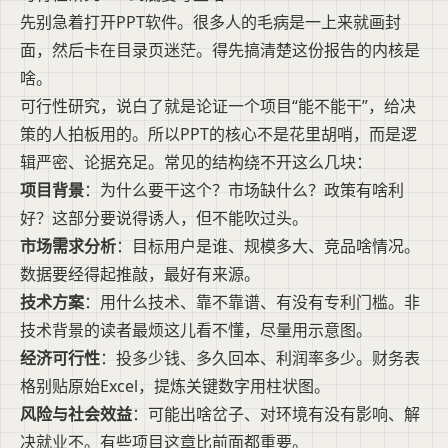
先别急着打开PPT软件。很多人的毛病是一上来就画封
面，然后卡在目录页迷茫。得先搞清楚这份报告的内核是
啥。
可行性研究，说白了就是论证一个项目“能不能干”，给决
策的人拍板用的。所以PPT的核心不是花里胡哨，而是逻
辑严密、论据充足。常见的结构绕不开这么几块：
项目背景
：为什么要干这个？市场缺什么？政策有啥利
好？这部分要说得诱人，但不能吹过头。
市场需求分析
：目标用户是谁、规模多大、竞品啥情况。
数据要经得起推敲，最好有来源。
技术方案
：用什么技术、靠不靠谱、有没有专利门槛。非
技术背景的读者最烦这儿看不懂，尽量用示意图。
经济可行性
：投多少钱、多久回本、利润率多少。财务表
格别贴原始Excel，提炼关键数字用柱状图。
风险与社会效益
：可能出啥岔子、对环境有没有影响、解
决就业不。有些项目这章比前面都重要。