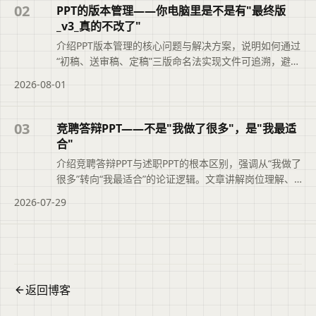
断文章是否符合当前需求，再查看完整原文。
02
PPT的版本管理——你电脑里是不是有"最终版
_v3_真的不改了"
介绍PPT版本管理的核心问题与解决方案，说明如何通过
“初稿、送审稿、定稿”三版命名法实现文件可追溯，避免
“最终版_v3_真的不改了”的混乱。文章还结合二狗PPT的
2026-08-01
大纲版本记录功能，帮助职场人快速定位正确文件，提
升职业素养与工作效率。便于读者从搜索结果中了解页
面主题、主要内容与适用场景，再进入原文查看完整信
03
竞聘答辩PPT——不是"我做了很多"，是"我最适
息。
合"
介绍竞聘答辩PPT与述职PPT的根本区别，强调从“我做了
很多”转向“我最适合”的论证逻辑。文章讲解岗位理解、
能力匹配论证、业绩佐证及上任后工作思路的写法，并
2026-07-29
说明二狗PPT如何辅助结构化大纲与时间把控，帮助竞聘
者清晰展示胜任力。便于读者从搜索结果中了解页面主
题、主要内容与适用场景，再进入原文查看完整信息。
返回博客