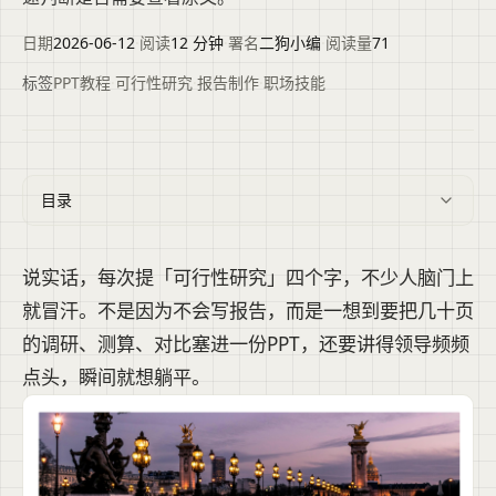
日期
2026-06-12
·
阅读
12 分钟
·
署名
二狗小编
·
阅读量
71
标签
PPT教程
·
可行性研究
·
报告制作
·
职场技能
目录
说实话，每次提「可行性研究」四个字，不少人脑门上
就冒汗。不是因为不会写报告，而是一想到要把几十页
的调研、测算、对比塞进一份PPT，还要讲得领导频频
点头，瞬间就想躺平。