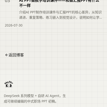
03
AI PPT做教学培训课件——和做汇报PPT有什么
息。
不一样
介绍AI PPT制作培训课件与汇报PPT的核心差异，从知识
递进、重复策略、练习嵌入到视觉设计，说明如何让学
员真正学会并记住内容，同时给出AI辅助生成结构化大
2026-07-30
纲、控制内容密度和改写案例的具体方法。文章摘要依
据现有标题和正文整理，概括页面主题、主要内容与读
者可关注的信息，帮助用户快速判断是否需要查看原
文。
返回博客
DeepSeek 系列模型 + 自研 AI Agent，生
成可继续编辑的中式职场 PPT 初稿。