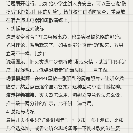
话题展开就行。比如给小学生讲人身安全，可以重点说“防
拐骗”和“校园打闹的危险”；给住校生讲消防安全，重点放
在宿舍违规电器和疏散演练上。
3. 实操与应对演练
这是安全教育PPT最容易出彩，也最容易被忽略的部分。
光讲理论，课后就忘了。如果你能让页面“动”起来，效果
立马不一样。比如：
流程图示
：把火灾逃生步骤拆成“发现火情→试试门把手温
度→找湿毛巾→低姿沿墙走”的箭头图，一目了然。
场景模拟题
：在PPT里放一张混乱的厨房照片，让听众找
隐患，然后点击逐个显示答案。这种互动小设计贼提神。
演示视频链接
：灭火器怎么用、海姆立克急救法怎么做，
插一段一两分钟的演示，比干讲十遍管用。
4. 总结与考核
最后几页不要只写“谢谢观看”，可以加一点小测试，比如
几个选择题，或者让听众现场演练一下刚才教的逃生姿