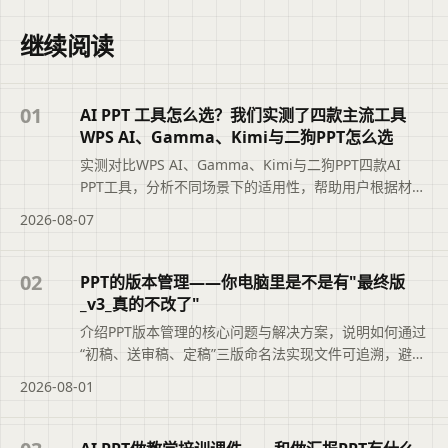
继续阅读
01
AI PPT 工具怎么选？我们实测了四款主流工具
WPS AI、Gamma、Kimi与二狗PPT怎么选
实测对比WPS AI、Gamma、Kimi与二狗PPT四款AI
PPT工具，分析不同场景下的适用性，帮助用户根据材料
类型、汇报场景和修改需求选择最合适的工具，避免盲
2026-08-07
目追求综合排名。摘要依据标题与正文整理，概括页面
主题、主要内容和读者可关注的信息，帮助用户快速判
断文章是否符合当前需求，再查看完整原文。
02
PPT的版本管理——你电脑里是不是有"最终版
_v3_真的不改了"
介绍PPT版本管理的核心问题与解决方案，说明如何通过
“初稿、送审稿、定稿”三版命名法实现文件可追溯，避免
“最终版_v3_真的不改了”的混乱。文章还结合二狗PPT的
2026-08-01
大纲版本记录功能，帮助职场人快速定位正确文件，提
升职业素养与工作效率。便于读者从搜索结果中了解页
面主题、主要内容与适用场景，再进入原文查看完整信