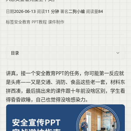
日期
2026-06-13
·
阅读
11 分钟
·
署名
二狗小编
·
阅读量
84
标签
安全教育
·
PPT教程
·
课件制作
目录
讲真，接一个安全教育PPT的任务，你可能第一反应就
是头疼——又是交通、消防、食品这些老一套，材料东
拼西凑，最后搞出来的课件跟十年前没啥区别，学生看
得昏昏欲睡，自己也觉得没啥感染力。