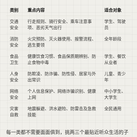
类别
重点内容
适合对象
交通
行走规则、骑行安全、乘车注意事
学生、驾驶
安全
项、恶劣天气出行
员
消防
火灾预防、灭火器使用、报警流程、
全年龄段
安全
逃生要领
食品
健康饮食习惯、食品保质期辨别、防
学生、餐饮
卫生
止食物中毒
从业者
人身
防欺凌、防诈骗、防性侵、居家与外
儿童、青少
安全
出常识
年
网络
个人信息保护、网络诈骗识别、健康
中小学生、
安全
上网
大学生
灾害
地震躲避、洪水避险、防雷击及急救
全民通用
自救
技能
每一类都不需要面面俱到，挑两三个最贴近听众生活的子