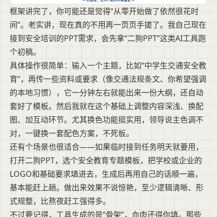
框架讲完了，你可能还是觉得“从零开始做了依然很花时
间”。老实讲，现在真的不用再一页页手搓了。我自己现在
接到安全培训的PPT需求，会先拿“二狗PPT”这类AI工具跑
个初稿。
具体操作很简单：输入一个主题，比如“中学生交通安全教
育”，再传一些资料或要求（像交通法规条文、你希望强调
的本地习惯），它一分钟左右就能出来一份大纲，还自动
套好了模板。然后我就在这个基础上调整内容深浅、换配
图、加互动环节。尤其换色功能挺实用，领导说主色调不
对，一键换一套配色方案，不死板。
还有个场景也很适合——如果临时接到任务明天就要用，
打开二狗PPT，选个安全教育专题模板，把学校或企业的
LOGO和基础要求填进去，生成后再用自己的话顺一遍，
基本能赶上趟。做出来效果不说惊艳，至少逻辑清晰、形
式规整，比熬夜赶工强得多。
不过要记得，工具生成的是“骨架”，血肉还得你填。那些