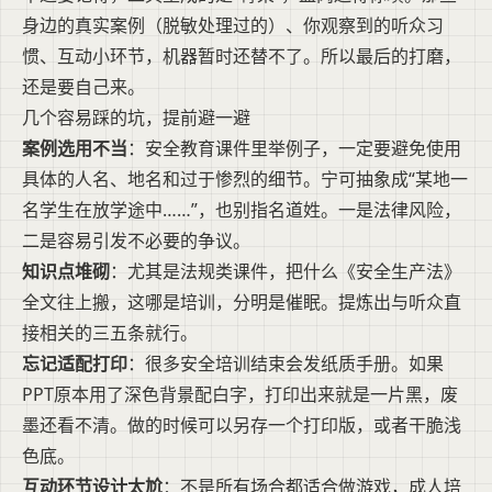
身边的真实案例（脱敏处理过的）、你观察到的听众习
惯、互动小环节，机器暂时还替不了。所以最后的打磨，
还是要自己来。
几个容易踩的坑，提前避一避
案例选用不当
：安全教育课件里举例子，一定要避免使用
具体的人名、地名和过于惨烈的细节。宁可抽象成“某地一
名学生在放学途中……”，也别指名道姓。一是法律风险，
二是容易引发不必要的争议。
知识点堆砌
：尤其是法规类课件，把什么《安全生产法》
全文往上搬，这哪是培训，分明是催眠。提炼出与听众直
接相关的三五条就行。
忘记适配打印
：很多安全培训结束会发纸质手册。如果
PPT原本用了深色背景配白字，打印出来就是一片黑，废
墨还看不清。做的时候可以另存一个打印版，或者干脆浅
色底。
互动环节设计太尬
：不是所有场合都适合做游戏，成人培