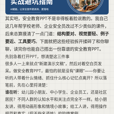
其实吧，安全教育PPT不是非得板着脸说教的。我自己
这几年帮学校老师、企业安全员改过不少类似的课件，
后来总算摸清了一点门道：
结构要对、视觉要轻、例子
要近、工具要巧
。下面就把这些经验拆开揉碎了和你聊
聊，读完你也能自己搭出一份靠谱的安全教育PPT。
先别急着打开PPT，想清楚这三件事
很多人一上来就点“新建演示文稿”，然后对着空白页发
呆。做安全教育PPT，最怕的就是没有“课眼”——你要让
听的人带着什么情绪、抓住什么核心记忆点离开？所以落
笔前，先在心里捋清楚：
谁在听
：幼儿园小朋友、中小学生、企业员工，还是社区
居民？不同人群的认知水平和关注点完全不一样。给小朋
友讲，得用动画形象和情境小故事；给工人讲，得用操作
规范和真实（但不指名道姓）的险情案例。