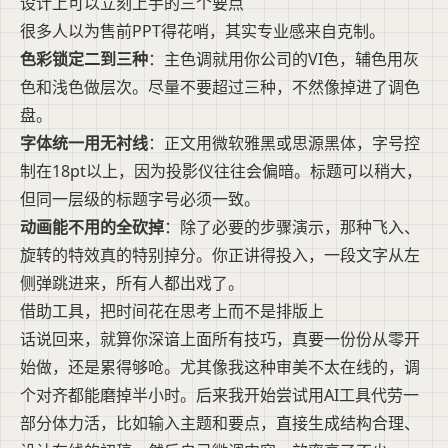
设计上可以立刻上手的三个要点
很多人以为售前PPT得花哨，其实专业感来自克制。
色彩锁定二到三种
：主色调就用你公司的VI色，辅色用灰
色和浅色做层次。尽量不要超过三种，不然像掉进了调色
盘。
字体统一用无衬线
：正文用微软雅黑或思源黑体，字号控
制在18pt以上，因为投影仪往往会偏暗。标题可以稍大，
但同一层级的标题字号必须一致。
动画能不用的全砍掉
：除了必要的步骤演示，那种飞入、
旋转的特效真的特别掉分。你正讲得投入，一段文字从左
侧弹跳进来，所有人都出戏了。
借助工具，把时间花在思考上而不是排版上
话说回来，就算你深谙上面所有技巧，真要一份份从零开
始做，还是累得够呛。尤其像我这种审美不太在线的，调
个对齐都能磨掉半小时。后来我开始尝试用AI工具代劳一
部分体力活，比如输入主题和要点，直接生成结构合理、