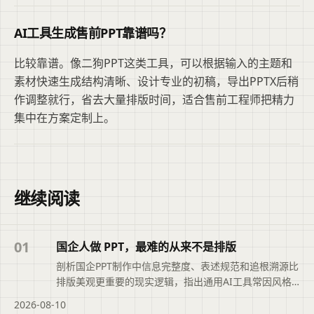
AI工具生成售前PPT靠谱吗？
比较靠谱。像二狗PPT这类工具，可以根据输入的主题和
素材快速生成结构清晰、设计专业的初稿，导出PPTX后稍
作调整就行，省去大量排版时间，适合售前工程师把精力
集中在方案定制上。
继续阅读
01
国企人做 PPT，最难的从来不是排版
剖析国企PPT制作中信息完整度、表述规范和追根溯源比
排版美观更重要的现实逻辑，指出通用AI工具常因风格
不符导致返工。介绍二狗PPT针对国企场景的结构化大
2026-08-10
纲、正式用语收敛和Word材料解析能力，帮助从大纲直