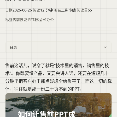
日期
2026-06-26
·
阅读
12 分钟
·
署名
二狗小编
·
阅读量
65
标签
售前技能
·
PPT教程
·
AI办公
目录
售前这活儿，说穿了就是“技术里的销售，销售里的技
术”。你既要懂产品，又要会讲人话，还要在短短几十
分钟里把客户心里那点疑虑全给熨平了。而这一切的载
体，往往就是那一份二十页不到的PPT。