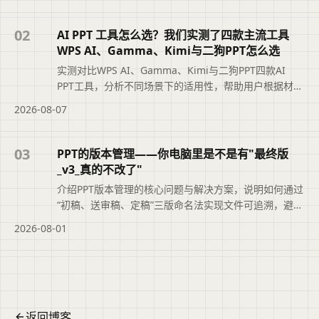
接修改生成合规汇报，有效减少反复修改的时间投入。
便于读者从搜索结果中快速了解页面主题与主要内容。
02
AI PPT 工具怎么选？我们实测了四款主流工具
WPS AI、Gamma、Kimi与二狗PPT怎么选
实测对比WPS AI、Gamma、Kimi与二狗PPT四款AI
PPT工具，分析不同场景下的适用性，帮助用户根据材料
类型、汇报场景和修改需求选择最合适的工具，避免盲
2026-08-07
目追求综合排名。摘要依据标题与正文整理，概括页面
主题、主要内容和读者可关注的信息，帮助用户快速判
断文章是否符合当前需求，再查看完整原文。
03
PPT的版本管理——你电脑里是不是有"最终版
_v3_真的不改了"
介绍PPT版本管理的核心问题与解决方案，说明如何通过
“初稿、送审稿、定稿”三版命名法实现文件可追溯，避免
“最终版_v3_真的不改了”的混乱。文章还结合二狗PPT的
2026-08-01
大纲版本记录功能，帮助职场人快速定位正确文件，提
升职业素养与工作效率。便于读者从搜索结果中了解页
面主题、主要内容与适用场景，再进入原文查看完整信
息。
返回博客