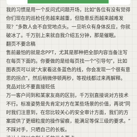
我的习惯是用一个反问式问题开场，比如“各位有没有觉得
你们现在的巡检任务越来越重，但隐患反而越来越难发
现？”多数人会不自觉地点头。一旦听众有身体反应，你就
破冰了。千万别上来就自我介绍五分钟，那是催眠。
翻页不要念稿
售前最怕的就是念PPT，尤其是那种把全部内容当备注写
在每页下面的。你要做的是给每页找一个“引导句”，比如
图表页可以说“大家看这条蓝色的线，你会发现一个很有意
思的拐点”，然后稍微停顿两秒，等视线都过来再解释。
竞品对比不要直接贬低
万一客户问到和某家友商的区别，千万别直接说对方技术
不行。标准姿势是先肯定对方在某些场景的价值，再说“同
时我们注意到，在您比较关心的安全审计方面，我们的方
案提供了更细粒度的操作留痕，能满足等保三级的要求。”
不踩对手，只晒自己的长板。