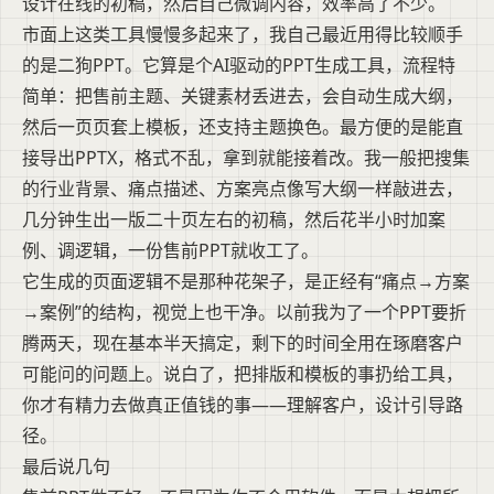
设计在线的初稿，然后自己微调内容，效率高了不少。
市面上这类工具慢慢多起来了，我自己最近用得比较顺手
的是二狗PPT。它算是个AI驱动的PPT生成工具，流程特
简单：把售前主题、关键素材丢进去，会自动生成大纲，
然后一页页套上模板，还支持主题换色。最方便的是能直
接导出PPTX，格式不乱，拿到就能接着改。我一般把搜集
的行业背景、痛点描述、方案亮点像写大纲一样敲进去，
几分钟生出一版二十页左右的初稿，然后花半小时加案
例、调逻辑，一份售前PPT就收工了。
它生成的页面逻辑不是那种花架子，是正经有“痛点→方案
→案例”的结构，视觉上也干净。以前我为了一个PPT要折
腾两天，现在基本半天搞定，剩下的时间全用在琢磨客户
可能问的问题上。说白了，把排版和模板的事扔给工具，
你才有精力去做真正值钱的事——理解客户，设计引导路
径。
最后说几句