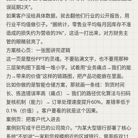
误延期2天”。
如果客户没给具体数据，就去翻他们行业的公开报告，用
行业平均值做引子。“据统计，零售业平均每月因库存不准
造成的损失约为营收的3%”，这话一打出来，对方财务主
管的眼睛就亮了。
方案核心页：一张图讲完逻辑
这一页是整份PPT的灵魂。不要贴满文字，也不要用那种
三层架构图下面堆一堆小字。试着用“业务痛点→我们的能
力→带来的价值”这样的链路图，把产品功能嵌在里面。
比如你做的是智能仓储方案，那就画一条线：到货时间
长、拣选错误率高（痛点）→ 我们的路径优化算法与扫码
复核机制（能力）→ 订单处理速度提升60%，差错率低于
0.1%（价值）。客户要看的就是这个因果。
案例页：把客户代入进去
案例别写成干巴巴的公司简介。“为某大型银行部署了核心
系统”不如说“一家和您规模相近的区域银行，曾面临双11