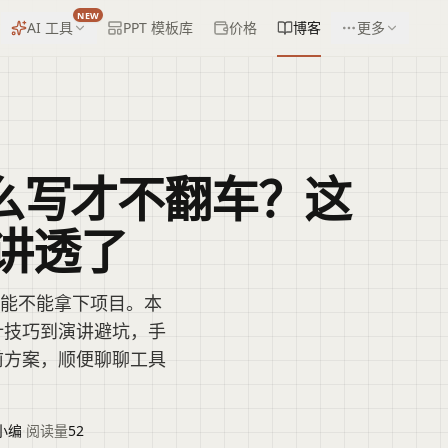
NEW
AI 工具
PPT 模板库
价格
博客
更多
怎么写才不翻车？这
讲透了
定能不能拿下项目。本
计技巧到演讲避坑，手
前方案，顺便聊聊工具
小编
·
阅读量
52