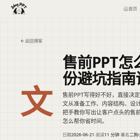
首页
返回博客
售前PPT
份避坑指南
文
售前PPT写得好不好，直接决
文从准备工作、内容结构、设
把手教你写出让客户点头的售
怎么帮你省时间。
日期
2026-06-21
·
阅读
11 分钟
·
署名
二狗