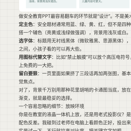
做安全教育PPT最容易翻车的环节就是“设计”。不是
定主色
：安全题材通常用蓝、绿、黄、红，但不是四种
搭一个辅色（亮黄或浅绿做强调），背景用浅灰或白。
选字体
：标题用无衬线黑体（微软雅黑、思源黑体），正文
之间，小孩子看的可以再大些。
用图标代替文字
：比如“禁止触摸”可以放个高压电符号，比一
上免费的一大把。
留白要狠
：一页里面如果挤了三段话再加两张图，基本
觉焦点。
对了，背景千万别用那种花里胡哨的卡通图当底，放在
渐变，就是最稳妥的选择。
一个容易忽略的细节：放映环境
你是在教室的液晶一体机上放，还是用老式投影仪？是
配色反差。我碰到过老师在电脑上看颜色正好，投出来
实景试一下，不行就拉高对比度，把关键文字加粗。