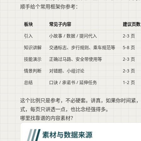
顺手给个常用框架你参考：
板块
常见子内容
建议页数
引入
小故事 / 数据 / 提问代入
2-3 页
知识讲解
交通标志、步行规则、乘车规范等
5-8 页
技能演示
正确过马路、安全带使用等
2-3 页
情景判断
对错题、小组讨论
2-3 页
总结
口诀 / 承诺书 / 延伸任务
1-2 页
这个比例只是参考，不必硬套。讲真，如果你时间紧，甚至
式，每页只讲透一点，也比念经强得多。
哪里找靠谱的内容素材？