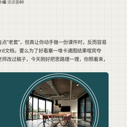
小编
·
阅读量
80
点“老套”，但真让你动手做一份课件时，反而容易
rd文档，要么为了好看塞一堆卡通图结果喧宾夺
老师改过稿子，今天刚好把思路理一理，你照着来，