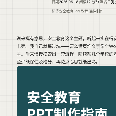
日期
2026-06-18
·
阅读
12 分钟
·
署名
二狗
标签
安全教育
·
PPT教程
·
课件制作
说来挺有意思，安全教育这个主题，听起来实在得有
卡壳。我自己就踩过坑——要么满页堆文字像个Wo
主。后来慢慢摸索出一套流程，陆续帮几个学校的
至少能保住及格分，再花点心思就能出彩。