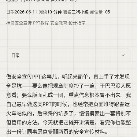
日期
2026-06-11
·
阅读
10 分钟
·
署名
二狗小编
·
阅读量
105
标签
安全宣传
·
PPT教程
·
安全教育
·
设计指南
目录
做安全宣传PPT这事儿，听起来简单，真上手了才发现
全是坑——要么像把规章制度抄了一遍，干巴巴没人愿
意看；要么版面乱成一团，重点信息根本冒不出来。我
自己最早做这类PPT的时候，也经常把页面堆得跟春运
火车站似的，后来踩的坑多了，慢慢摸索出一套特别笨
但管用的方法。今天就把它摊开讲清楚，看完你也能整
出一份让同事愿意多翻两页的安全宣传材料。