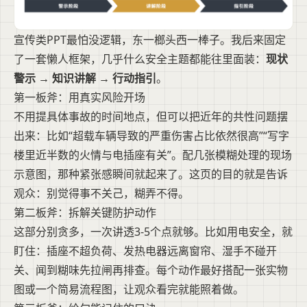
宣传类PPT最怕没逻辑，东一榔头西一棒子。我后来固定
了一套懒人框架，几乎什么安全主题都能往里面装：
现状
警示 → 知识讲解 → 行动指引
。
第一板斧：用真实风险开场
不用提具体事故的时间地点，但可以把近年的共性问题摆
出来：比如“超载车辆导致的严重伤害占比依然很高”“写字
楼里近半数的火情与电插座有关”。配几张模糊处理的现场
示意图，那种紧张感瞬间就起来了。这页的目的就是告诉
观众：别觉得事不关己，糊弄不得。
第二板斧：拆解关键防护动作
这部分别贪多，一次讲透3-5个点就够。比如用电安全，就
盯住：插座不超负荷、发热电器远离窗帘、湿手不碰开
关、闻到糊味先拉闸再排查。每个动作最好搭配一张实物
图或一个简易流程图，让观众看完就能照着做。