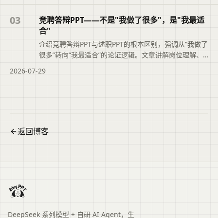
升职业素养与工作效率。便于读者从搜索结果中了解页
面主题、主要内容与适用场景，再进入原文查看完整信
03
竞聘答辩PPT——不是"我做了很多"，是"我最适
息。
合"
介绍竞聘答辩PPT与述职PPT的根本区别，强调从“我做了
很多”转向“我最适合”的论证逻辑。文章讲解岗位理解、
能力匹配论证、业绩佐证及上任后工作思路的写法，并
2026-07-29
说明二狗PPT如何辅助结构化大纲与时间把控，帮助竞聘
者清晰展示胜任力。便于读者从搜索结果中了解页面主
题、主要内容与适用场景，再进入原文查看完整信息。
返回博客
DeepSeek 系列模型 + 自研 AI Agent，生