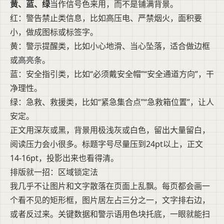
黄、蓝、绿
当作信号色来用，而不是铺满背景。
红：警告禁止类信息，比如高压电、严禁烟火，面积要
小，做成图标或标签字。
黄：警示提醒类，比如小心地滑、当心坠落，适合做边框
或高亮条。
蓝：安全指引类，比如“必须戴安全帽”“安全通道方向”，干
净理性。
绿：急救、救援类，比如“紧急集合点”“急救箱位置”，让人
安定。
正文用深灰或黑，背景用极浅灰或白色，留出大量留白，
阅读压力会小很多。标题字号尽量压到24pt以上，正文
14-16pt，投影出来也看得清。
排版就一招：区域锁定法
我几乎不让图片和文字散落在页面上乱飘。每页都会画一
个看不见的矩形框，图片居左占三分之一，文字排右边，
或者反过来。关键数据和警示语用色块托底，一眼就能扫