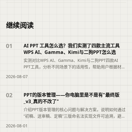
继续阅读
01
AI PPT 工具怎么选？我们实测了四款主流工具
WPS AI、Gamma、Kimi与二狗PPT怎么选
实测对比WPS AI、Gamma、Kimi与二狗PPT四款AI
PPT工具，分析不同场景下的适用性，帮助用户根据材料
类型、汇报场景和修改需求选择最合适的工具，避免盲
2026-08-07
目追求综合排名。摘要依据标题与正文整理，概括页面
主题、主要内容和读者可关注的信息，帮助用户快速判
断文章是否符合当前需求，再查看完整原文。
02
PPT的版本管理——你电脑里是不是有"最终版
_v3_真的不改了"
介绍PPT版本管理的核心问题与解决方案，说明如何通过
“初稿、送审稿、定稿”三版命名法实现文件可追溯，避免
“最终版_v3_真的不改了”的混乱。文章还结合二狗PPT的
2026-08-01
大纲版本记录功能，帮助职场人快速定位正确文件，提