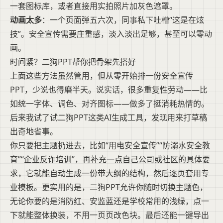
一套图标库，或者直接用实拍照片加灰色遮罩。
动画太多
：一个页面弹五六次，同事私下吐槽“这是在炫
技”。安全宣传需要庄重感，淡入淡出足够，甚至可以零动
画。
时间紧？二狗PPT帮你把骨架先搭好
上面这些方法虽然管用，但从零开始排一份安全宣传
PPT，少说也得磨半天。说实话，很多重复性劳动——比
如统一字体、调色、对齐图标——做多了挺消耗热情的。
后来我试了试二狗PPT这类AI生成工具，发现用来打草稿
出奇地省事。
你只要把主题扔进去，比如“用电安全宣传”“防溺水安全教
育”“企业反诈培训”，再补充一点自己公司或社区的具体要
求，它就能自动生成一份带大纲的结构，然后逐页套用专
业模板。更实用的是，二狗PPT允许你随时切换主题色，
无论你要的是消防红、安监蓝还是学校常用的浅绿，点一
下就能整体换装，不用一页页改色块。最后还能一键导出