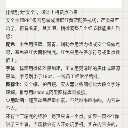
排版别太“安全”，设计上得费点心思
安全主题PPT很容易做成满屏红黄蓝配警戒线，严肃是严
肃了，但看着累。其实吧，稍微调整几个细节就能提升质
感：
配色
：主色用深蓝、藏青，辅助色用活力橙或安全绿做点
缀，避免亮红大面积铺底。红色只用在警示符号或重点数
据上。
字体
：标题用微软雅黑加粗，正文用更清晰的黑体或思源
黑体，字号别小于18pt，一线员工经常坐后排。
图标化
：安全帽、护目镜、灭火器这些图标比大段文字好
理解。推荐用islide或阿里图标库直接搜。
少用动画
：翻页动画尽量朴素，不然哗啦哗啦响，内容进
不去。
还有个压箱底的经验：每页只说一个点。如果一页PPT你
讲了三个事，当场就会有人开始玩手机。实在内容多的，