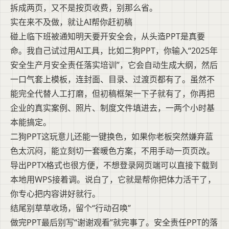
拆成两页，又不是按页收费，别那么省。
实在来不及做，就让AI帮你赶初稿
碰上临下班被通知明天要开安全会，从头造PPT是真要
命。我自己试过用AI工具，比如二狗PPT，你输入“2025年
安全生产月安全责任落实培训”，它会自动生成大纲，然后
一口气套上模板，连封面、目录、过渡页都有了。虽然不
能完全代替人工打磨，但初稿框架一下子就有了，你再把
企业的真实案例、照片、制度文件填进去，一两个小时基
本能搞定。
二狗PPT这玩意儿还能一键换色，如果你老板突然嫌弃蓝
色太沉闷，能立刻切一套暖色方案，不用手动一页页改。
导出PPTX格式也很方便，不想登录网页端可以直接下载到
本地用WPS接着调。说白了，它就是帮你把体力活干了，
你专心把内容讲好就行。
结尾别草草收场，留个“行动召唤”
做完PPT最后别写“谢谢观看”就完事了。安全责任PPT的落