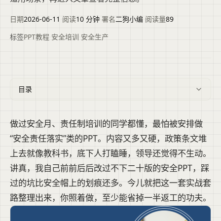
日期
2026-06-11
·
阅读
10 分钟
·
署名
二狗小编
·
阅读量
89
标签
PPT教程
·
安全培训
·
安全生产
目录
做过安全月、责任制培训的同学都懂，最怕被安排做
“安全责任落实”类的PPT。内容又多又硬，政策条文堆
上去就像教科书，底下人打瞌睡，领导还觉得不生动。
讲真，我自己前前后后改过不下二十版的安全PPT，踩
过的坑比安全帽上的划痕还多。今儿就把这一套实战套
路整理出来，你照着做，至少能省掉一半返工的功夫。