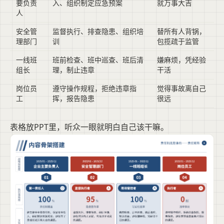
要负责
入、组织制定应急预案
就万事大吉
人
安全管
监督执行、排查隐患、组织培
替所有人背锅，
理部门
训
包揽疏于监管
一线班
班前检查、班中巡查、班后清
嫌麻烦，凭经验
组长
理，制止违章
干活
岗位员
遵守操作规程，拒绝违章指
觉得事故离自己
工
挥，报告隐患
很远
表格放PPT里，听众一眼就明白自己该干嘛。