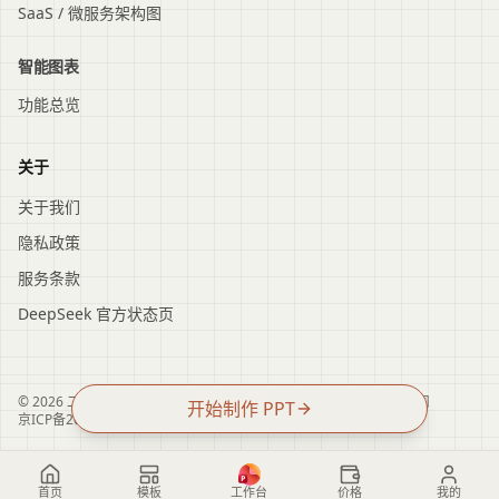
SaaS / 微服务架构图
智能图表
功能总览
关于
关于我们
隐私政策
服务条款
DeepSeek 官方状态页
© 2026 二狗PPT. All rights reserved.
·
零壹矩阵（北京）科技有限公司
开始制作 PPT
京ICP备2025156408号-3
京公网安备11011402055493号
首页
模板
工作台
价格
我的