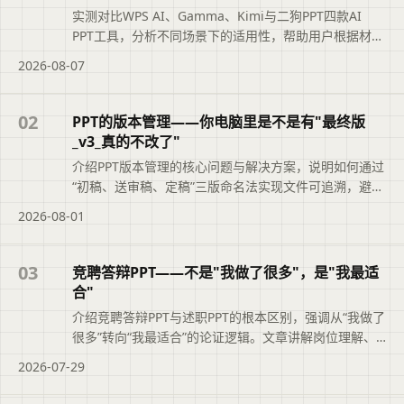
实测对比WPS AI、Gamma、Kimi与二狗PPT四款AI
PPT工具，分析不同场景下的适用性，帮助用户根据材料
类型、汇报场景和修改需求选择最合适的工具，避免盲
2026-08-07
目追求综合排名。摘要依据标题与正文整理，概括页面
主题、主要内容和读者可关注的信息，帮助用户快速判
断文章是否符合当前需求，再查看完整原文。
02
PPT的版本管理——你电脑里是不是有"最终版
_v3_真的不改了"
介绍PPT版本管理的核心问题与解决方案，说明如何通过
“初稿、送审稿、定稿”三版命名法实现文件可追溯，避免
“最终版_v3_真的不改了”的混乱。文章还结合二狗PPT的
2026-08-01
大纲版本记录功能，帮助职场人快速定位正确文件，提
升职业素养与工作效率。便于读者从搜索结果中了解页
面主题、主要内容与适用场景，再进入原文查看完整信
03
竞聘答辩PPT——不是"我做了很多"，是"我最适
息。
合"
介绍竞聘答辩PPT与述职PPT的根本区别，强调从“我做了
很多”转向“我最适合”的论证逻辑。文章讲解岗位理解、
能力匹配论证、业绩佐证及上任后工作思路的写法，并
2026-07-29
说明二狗PPT如何辅助结构化大纲与时间把控，帮助竞聘
者清晰展示胜任力。便于读者从搜索结果中了解页面主