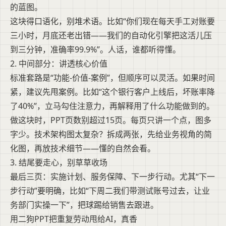
的蓝图。
这块得口语化，别堆术语。比如“你们现在每天手工对账要
三小时，月底还老出错——我们的自动化引擎把这活儿压
到三分钟，准确率99.9%”。人话，谁都听得懂。
2. 中间部分：讲透核心价值
标准套路是“功能-价值-案例”，但顺序可以灵活。如果时间
紧，建议先甩案例。比如“这个银行客户上线后，坏账率降
了40%”，立马勾住注意力，再解释用了什么功能做到的。
做这块时，PPT页数别超过15页。每页只讲一个点，图多
字少。技术架构图太复杂？拆成两张，先给业务视角的简
化图，再放技术细节——懂的自然会看。
3. 结尾要走心，别草草收场
最后三页：实施计划、服务保障、下一步行动。尤其“下一
步行动”要明确，比如“下周二我们带测试账号过去，让业
务部门实操一下”，把球踢给销售去跟进。
用二狗PPT把重复劳动甩给AI，真香