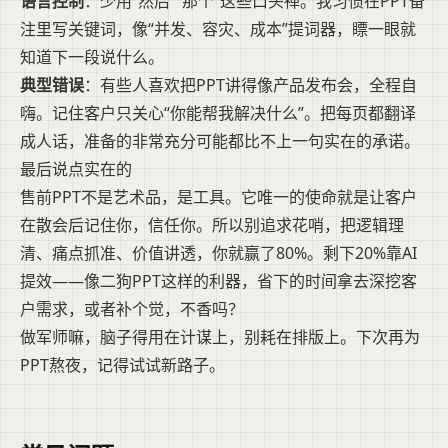
语言控制
：少用“然后”“那个”这些口头禅。我习惯在PPT备
注里写关键词，像“并发、容灾、成本”提词器，瞟一眼就
知道下一段说什么。
典型错误
：有些人喜欢把PPT讲得像产品发布会，全程自
嗨。记住客户只关心“你能帮我解决什么”。把每页都翻译
成人话，准备的非常充分可能都比不上一句实在的承诺。
最后说点实在的
售前PPT不是艺术品，是工具。它唯一的使命就是让客户
在散会后记住你，信任你。所以别追求花哨，把逻辑理
清、痛点抓准、价值讲透，你就赢了80%。剩下20%靠AI
提效——像二狗PPT这样的利器，省下的时间拿去深挖客
户需求，或者补个觉，不香吗？
做军师嘛，脑子得用在计谋上，别耗在排版上。下次再为
PPT熬夜，记得试试新路子。