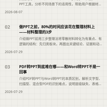
PPT工具，分析不同场景下的适用性，帮助用户根据材料
类型、汇报场景和修改需求选择最合适的工具，避免盲
2026-08-07
目追求综合排名。摘要依据标题与正文整理，概括页面
主题、主要内容和读者可关注的信息，帮助用户快速判
断文章是否符合当前需求，再查看完整原文。
02
做PPT之前，80%的时间应该花在整理材料上
——材料整理的3步
介绍做PPT前用三步整理法将零散材料转化为有重点、有
逻辑的结构：先归类板块，再圈出关键结论、证据和动
作，最后按读者决策影响排序。文章说明为何跳过整理
2026-07-29
会导致重点淹没、结构雷同，并给出结合二狗PPT大纲快
速定位盲点的方法，帮助用户把80%时间花在材料取舍
上。便于读者从搜索结果中快速了解页面主题与主要内
03
PDF转PPT到底难在哪——和Word转PPT不是一
容。
回事
介绍PDF转PPT与Word转PPT的本质区别，解析文字型、
扫描型、混合型PDF的识别难点，说明层级缺失、表格错
乱、图片关联等常见问题，并给出二狗PPT中PDF转PPT
2026-07-29
的完整操作路径与适用场景建议。文章摘要依据现有标
题和正文整理，概括页面主题、主要内容与读者可关注
的信息，帮助用户快速判断是否需要查看原文。