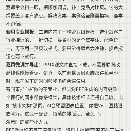
我通常会扫一眼，把顺序调调，补上竞品对比页。它的大
纲覆盖了客户痛点、解决方案、案例这些刚需模块，基本
不跑偏。
套用专业模板
：二狗内置了一堆企业级模板，选个跟客户
行业接近的，一键切换。最省心的是全篇字体、配色统
一，再不用一页页改格式。要是觉得蓝色太冷静，换色按
钮点两下就行。
逐页微调并导出
：PPTX源文件直接下载，不需要联网改，
离线也能接着调。讲真，以前调整页眉页脚都得花半小
时，现在省下的时间够我多练两遍演讲。
有同事担心AI做的不专业，但二狗PPT生成的内容更像一
个懂行的同事帮你搭框架，具体技术细节还得自己填。比
如“技术架构”那页，AI会预留图表位置，你把Visio图黏进
去就好。这么一配合，烦琐的排版活儿全免了。
演示时的那些小九九
PPT做得好不等于演示得好。资料里提到“节奏不在于讲得