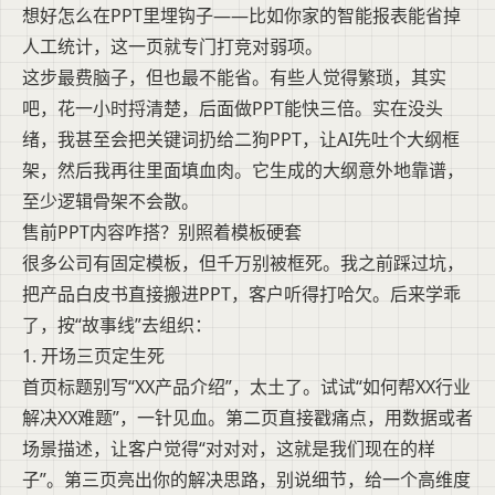
想好怎么在PPT里埋钩子——比如你家的智能报表能省掉
人工统计，这一页就专门打竞对弱项。
这步最费脑子，但也最不能省。有些人觉得繁琐，其实
吧，花一小时捋清楚，后面做PPT能快三倍。实在没头
绪，我甚至会把关键词扔给二狗PPT，让AI先吐个大纲框
架，然后我再往里面填血肉。它生成的大纲意外地靠谱，
至少逻辑骨架不会散。
售前PPT内容咋搭？别照着模板硬套
很多公司有固定模板，但千万别被框死。我之前踩过坑，
把产品白皮书直接搬进PPT，客户听得打哈欠。后来学乖
了，按“故事线”去组织：
1. 开场三页定生死
首页标题别写“XX产品介绍”，太土了。试试“如何帮XX行业
解决XX难题”，一针见血。第二页直接戳痛点，用数据或者
场景描述，让客户觉得“对对对，这就是我们现在的样
子”。第三页亮出你的解决思路，别说细节，给一个高维度