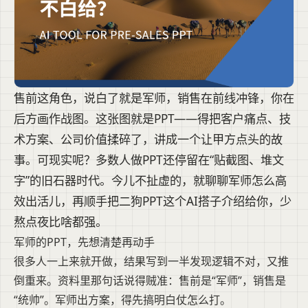
售前这角色，说白了就是军师，销售在前线冲锋，你在
后方画作战图。这张图就是PPT——得把客户痛点、技
术方案、公司价值揉碎了，讲成一个让甲方点头的故
事。可现实呢？多数人做PPT还停留在“贴截图、堆文
字”的旧石器时代。今儿不扯虚的，就聊聊军师怎么高
效出活儿，再顺手把二狗PPT这个AI搭子介绍给你，少
熬点夜比啥都强。
军师的PPT，先想清楚再动手
很多人一上来就开做，结果写到一半发现逻辑不对，又推
倒重来。资料里那句话说得贼准：售前是“军师”，销售是
“统帅”。军师出方案，得先搞明白仗怎么打。