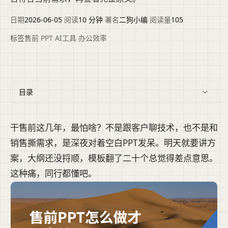
日期
2026-06-05
·
阅读
10 分钟
·
署名
二狗小编
·
阅读量
105
标签
售前
·
PPT
·
AI工具
·
办公效率
目录
干售前这几年，最怕啥？不是跟客户聊技术，也不是和
销售撕需求，是深夜对着空白PPT发呆。明天就要讲方
案，大纲还没捋顺，模板翻了二十个总觉得差点意思。
这种痛，同行都懂吧。