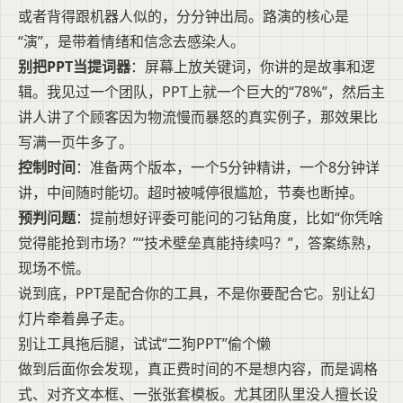
或者背得跟机器人似的，分分钟出局。路演的核心是
“演”，是带着情绪和信念去感染人。
别把PPT当提词器
：屏幕上放关键词，你讲的是故事和逻
辑。我见过一个团队，PPT上就一个巨大的“78%”，然后主
讲人讲了个顾客因为物流慢而暴怒的真实例子，那效果比
写满一页牛多了。
控制时间
：准备两个版本，一个5分钟精讲，一个8分钟详
讲，中间随时能切。超时被喊停很尴尬，节奏也断掉。
预判问题
：提前想好评委可能问的刁钻角度，比如“你凭啥
觉得能抢到市场？”“技术壁垒真能持续吗？”，答案练熟，
现场不慌。
说到底，PPT是配合你的工具，不是你要配合它。别让幻
灯片牵着鼻子走。
别让工具拖后腿，试试“二狗PPT”偷个懒
做到后面你会发现，真正费时间的不是想内容，而是调格
式、对齐文本框、一张张套模板。尤其团队里没人擅长设