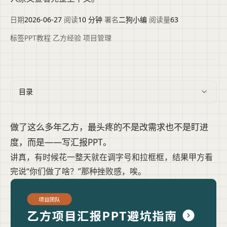
日期
2026-06-27
·
阅读
10 分钟
·
署名
二狗小编
·
阅读量
63
标签
PPT教程
·
乙方经验
·
项目管理
目录
做了这么多年乙方，最头疼的不是改需求也不是盯进
度，而是——写汇报PPT。
讲真，有时候花一整天就在调字号和拉框框，结果甲方看
完说“你们做了啥？”那种挫败感，唉。