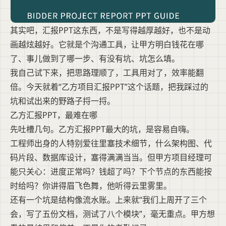
其实吧，汇报PPT这东西，不是写得越厚越好，也不是动
画越炫越好。它就是个沟通工具，让甲方明白钱花在哪
了、事儿做到了哪一步、有没有坑、坑怎么填。
我自己试下来，把思路理顺了，工具用对了，效率能翻
倍。今天就着“乙方项目汇报PPT”这个话题，把我踩过的
坑和试出来的野路子捋一捋。
乙方汇报PPT，最难在哪
先吐槽几句。乙方汇报PPT最大的坑，是容易自嗨。
工程师出身的人特别爱往里塞技术细节，什么架构图、代
码片段、数据库设计，塞得满满当当。但甲方项目经理可
能只关心：进度正常吗？钱超了吗？下个节点的东西能按
时给吗？你讲得眉飞色舞，他听得云里雾里。
还有一个坑是结构像流水账。上来就“我们上周开了三个
会，写了五份文档，测试了八个模块”，毫无重点。甲方想