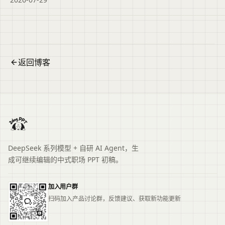
说明二狗PPT如何辅助结构化大纲与时间把控，帮助竞聘
者清晰展示胜任力。便于读者从搜索结果中了解页面主
题、主要内容与适用场景，再进入原文查看完整信息。
返回博客
DeepSeek 系列模型 + 自研 AI Agent，生
成可继续编辑的中式职场 PPT 初稿。
加入用户群
扫码加入产品讨论群，反馈建议、获取新功能更新