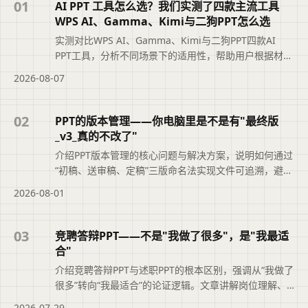
01
AI PPT 工具怎么选？我们实测了四款主流工具
WPS AI、Gamma、Kimi与二狗PPT怎么选
实测对比WPS AI、Gamma、Kimi与二狗PPT四款AI
PPT工具，分析不同场景下的适用性，帮助用户根据材料
类型、汇报场景和修改需求选择最合适的工具，避免盲
2026-08-07
目追求综合排名。摘要依据标题与正文整理，概括页面
主题、主要内容和读者可关注的信息，帮助用户快速判
断文章是否符合当前需求，再查看完整原文。
02
PPT的版本管理——你电脑里是不是有"最终版
_v3_真的不改了"
介绍PPT版本管理的核心问题与解决方案，说明如何通过
“初稿、送审稿、定稿”三版命名法实现文件可追溯，避免
“最终版_v3_真的不改了”的混乱。文章还结合二狗PPT的
2026-08-01
大纲版本记录功能，帮助职场人快速定位正确文件，提
升职业素养与工作效率。便于读者从搜索结果中了解页
面主题、主要内容与适用场景，再进入原文查看完整信
03
竞聘答辩PPT——不是"我做了很多"，是"我最适
息。
合"
介绍竞聘答辩PPT与述职PPT的根本区别，强调从“我做了
很多”转向“我最适合”的论证逻辑。文章讲解岗位理解、
能力匹配论证、业绩佐证及上任后工作思路的写法，并
2026-07-29