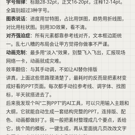
字号规律
：标题28-32pt，正文16-20pt，注释12-14pt。
全篇别超过3种字号。
图表说话
：进度用甘特图，占比用饼图，趋势用折线图，
对比用柱状图。别用3D效果，看不清。
对齐强迫症
：所有元素都靠参考线对齐，文本框边距统
一。乱七八糟的布局会让甲方觉得你做事不严谨。
动画克制
：最多用“淡入”效果，别整飞入飞出，汇报现场
网络一卡，动画就成灾难。
效率翻倍：与其手动调，不如让AI替你排版
讲真，上面这些思路理清楚了，最耗时的反而是把素材变
成好看的PPT页面。每次都手动拉参考线、调字体、找图
标，半天就搭进去了。
后来我发现个叫“二狗PPT”的AI工具，可以只用输入主题和
大纲，它就能自动生成一套结构完整的PPT，连排版、配
色、动画都做好了。我一般把素材整理成几个要点，丢给
它，挑个简约模板，一键生成，再从里面挑几页改改文字