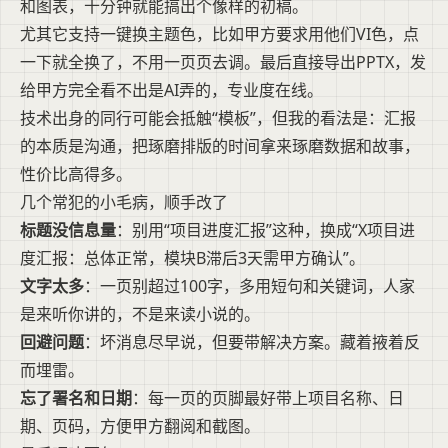
和图表，十分钟就能搞出个像样的初稿。
尤其它支持一键换主题色，比如甲方要求用他们VI色，点
一下就全换了，不用一页页去调。最后直接导出PPTX，发
给甲方完全看不出是AI弄的，专业度在线。
技术出身的同行可能会抵触“模板”，但我的看法是：汇报
的本质是沟通，把琢磨排版的时间拿来琢磨数据和故事，
性价比高得多。
几个常犯的小毛病，顺手改了
标题没信息量
：别用“项目进度汇报”这种，换成“X项目进
度汇报：总体正常，模块B滞后3天需甲方确认”。
文字太多
：一页别超过100字，多用短句和关键词，人家
是来听你讲的，不是来读小说的。
回避问题
：坏消息尽早说，但要带解决方案。藏着掖着反
而埋雷。
忘了署名和日期
：每一页的页脚最好带上项目名称、日
期、页码，方便甲方翻阅和截图。