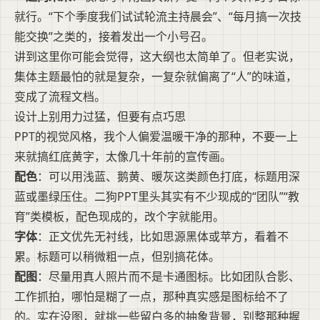
就行。“下个季度我们试试轮流主持晨会”、“每月搞一次技
能交换”之类的，接着发出一个小号召。
讲到这里你可能会觉得，这大纲也太简单了。但老实说，
集体主题最怕的就是复杂，一复杂就偏离了“人”的味道，
变成了流程文档。
设计上别用力过猛，但要有点巧思
PPT的视觉风格，我个人偏爱温暖干净的那种，不要一上
来就搞红底黄字，太像几十年前的宣传画。
配色
：可以用浅蓝、鹅黄、暖灰这类颜色打底，标题用深
蓝或墨绿压住。二狗PPT里头其实有不少现成的“团队”“教
育”类模板，配色现成的，改个字就能用。
字体
：正文优先无衬线，比如思源黑体或苹方，看着不
累。标题可以稍微粗一点，但别搞花体。
配图
：尽量用真人照片而不是卡通图标。比如团队合影、
工作抓拍，哪怕是糊了一点，那种真实感是图标给不了
的。实在没图，就挑一些留白多的抽象背景，别整那种握