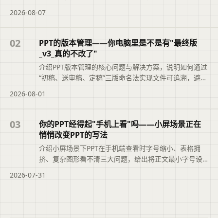
类型、汇报场景和修改需求选择最合适的工具，避免盲
2026-08-07
目追求综合排名。摘要依据标题与正文整理，概括页面
主题、主要内容和读者可关注的信息，帮助用户快速判
断文章是否符合当前需求，再查看完整原文。
02
PPT的版本管理——你电脑里是不是有"最终版
_v3_真的不改了"
介绍PPT版本管理的核心问题与解决方案，说明如何通过
“初稿、送审稿、定稿”三版命名法实现文件可追溯，避免
“最终版_v3_真的不改了”的混乱。文章还结合二狗PPT的
2026-08-01
大纲版本记录功能，帮助职场人快速定位正确文件，提
升职业素养与工作效率。便于读者从搜索结果中了解页
面主题、主要内容与适用场景，再进入原文查看完整信
03
你的PPT经得起"手机上看"吗——小屏场景正在
息。
悄悄改变PPT的写法
介绍小屏场景下PPT在手机端查看时字号缩小、表格拥
挤、复杂图形看不清三大问题，给出将正文最小字号设
为16号、关键信息用文字重复、使用二狗PPT light档位
2026-07-31
等兼顾电脑与手机阅读的实用方法，并建议完成后在手
机上翻一遍检查。便于读者从搜索结果中了解页面主
题、主要内容与适用场景，再进入原文查看完整信息。