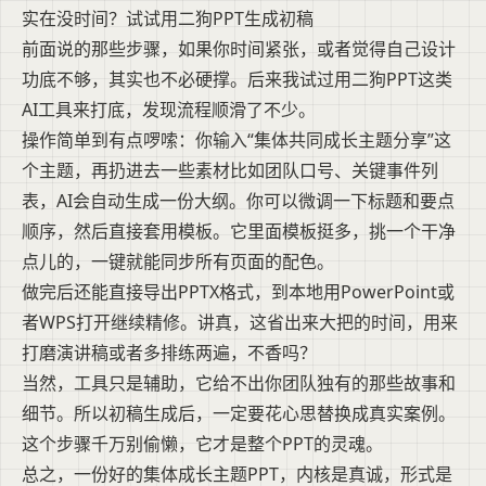
实在没时间？试试用二狗PPT生成初稿
前面说的那些步骤，如果你时间紧张，或者觉得自己设计
功底不够，其实也不必硬撑。后来我试过用二狗PPT这类
AI工具来打底，发现流程顺滑了不少。
操作简单到有点啰嗦：你输入“集体共同成长主题分享”这
个主题，再扔进去一些素材比如团队口号、关键事件列
表，AI会自动生成一份大纲。你可以微调一下标题和要点
顺序，然后直接套用模板。它里面模板挺多，挑一个干净
点儿的，一键就能同步所有页面的配色。
做完后还能直接导出PPTX格式，到本地用PowerPoint或
者WPS打开继续精修。讲真，这省出来大把的时间，用来
打磨演讲稿或者多排练两遍，不香吗？
当然，工具只是辅助，它给不出你团队独有的那些故事和
细节。所以初稿生成后，一定要花心思替换成真实案例。
这个步骤千万别偷懒，它才是整个PPT的灵魂。
总之，一份好的集体成长主题PPT，内核是真诚，形式是