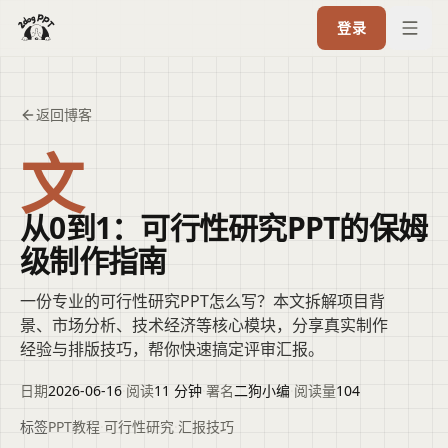
登录
返回博客
文
从0到1：可行性研究PPT的保姆
级制作指南
一份专业的可行性研究PPT怎么写？本文拆解项目背
景、市场分析、技术经济等核心模块，分享真实制作
经验与排版技巧，帮你快速搞定评审汇报。
日期
2026-06-16
·
阅读
11 分钟
·
署名
二狗小编
·
阅读量
104
标签
PPT教程
·
可行性研究
·
汇报技巧