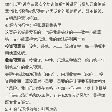
你可以写“设立三级安全培训体系”“关键环节增加冗余传感
器”“制定环境应急预案”这类泛化的规范描述，既不踩线，
又把风险意识拉满。
4. 经济可行性：把账算到骨头里
这页是老板最爱看的，也是我最头疼的——数字不能算
错，又不能算得太乐观。我的做法是列两个表：
投资预算表
：设备、装修、人工、流动资金，每一项都注
明估算依据。
收益预测表
：按保守、中性、乐观三种情况，给出第一年
到第三年的收入预测。
关键指标比如净现值（NPV）、内部收益率（IRR）、投
资回收期，算没算对不重要，重要的是让评委看到你考虑
了风险。我自己习惯在表格下方加一行小字：“以上测算基
于当前市场价格和XX条件，存在±20%波动风险”，显得你
既专业又诚实。
5. 社会与环境效益：别写虚的