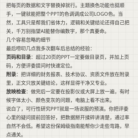
把每页的数据和文字替换掉就行。主题换色功能也挺顺
手，一键就能把整个PPT的色调调成公司LOGO色。当
然，工具只是帮我们省体力，逻辑和关键结论还得自己把
关，千万别指望AI能替你编数字，那个真要命。
几个容易忽略的细节
最后唠叨几点我多次翻车后总结的经验：
页码和目录
：超过20页的PPT一定要做目录页，并加上页
码，方便评委提问时快速定位。
附录
：把详细的财务报表、技术协议、资质文件放在附录
里，正文只放关键结论，这样显得干净又专业。
放映检查
：做完后一定要在投影仪或大屏上放一遍，有时
候字体太小、颜色变灰的问题，电脑上看不出来。
说白了，可行性研究PPT就是一场说服的预演。你把评委
心里的疑问提前回答好，把数据掰开揉碎讲清楚，通过率
自然不会低。希望这份保姆级指南能帮你少走些弯路，早
点通关。