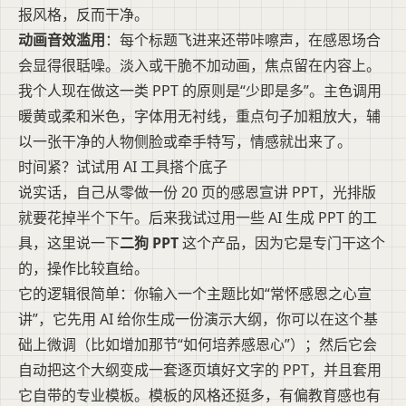
报风格，反而干净。
动画音效滥用
：每个标题飞进来还带咔嚓声，在感恩场合
会显得很聒噪。淡入或干脆不加动画，焦点留在内容上。
我个人现在做这一类 PPT 的原则是“少即是多”。主色调用
暖黄或柔和米色，字体用无衬线，重点句子加粗放大，辅
以一张干净的人物侧脸或牵手特写，情感就出来了。
时间紧？试试用 AI 工具搭个底子
说实话，自己从零做一份 20 页的感恩宣讲 PPT，光排版
就要花掉半个下午。后来我试过用一些 AI 生成 PPT 的工
具，这里说一下
二狗 PPT
这个产品，因为它是专门干这个
的，操作比较直给。
它的逻辑很简单：你输入一个主题比如“常怀感恩之心宣
讲”，它先用 AI 给你生成一份演示大纲，你可以在这个基
础上微调（比如增加那节“如何培养感恩心”）；然后它会
自动把这个大纲变成一套逐页填好文字的 PPT，并且套用
它自带的专业模板。模板的风格还挺多，有偏教育感也有