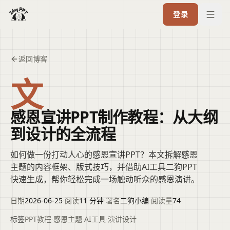
登录
返回博客
文
感恩宣讲PPT制作教程：从大纲
到设计的全流程
如何做一份打动人心的感恩宣讲PPT？本文拆解感恩
主题的内容框架、版式技巧，并借助AI工具二狗PPT
快速生成，帮你轻松完成一场触动听众的感恩演讲。
日期
2026-06-25
·
阅读
11 分钟
·
署名
二狗小编
·
阅读量
74
标签
PPT教程
·
感恩主题
·
AI工具
·
演讲设计