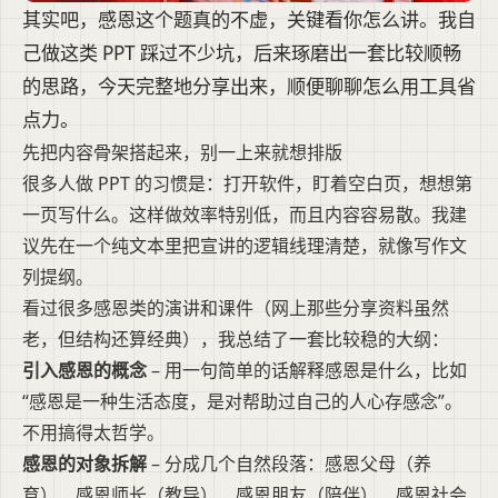
其实吧，感恩这个题真的不虚，关键看你怎么讲。我自
己做这类 PPT 踩过不少坑，后来琢磨出一套比较顺畅
的思路，今天完整地分享出来，顺便聊聊怎么用工具省
点力。
先把内容骨架搭起来，别一上来就想排版
很多人做 PPT 的习惯是：打开软件，盯着空白页，想想第
一页写什么。这样做效率特别低，而且内容容易散。我建
议先在一个纯文本里把宣讲的逻辑线理清楚，就像写作文
列提纲。
看过很多感恩类的演讲和课件（网上那些分享资料虽然
老，但结构还算经典），我总结了一套比较稳的大纲：
引入感恩的概念
– 用一句简单的话解释感恩是什么，比如
“感恩是一种生活态度，是对帮助过自己的人心存感念”。
不用搞得太哲学。
感恩的对象拆解
– 分成几个自然段落：感恩父母（养
育）、感恩师长（教导）、感恩朋友（陪伴）、感恩社会