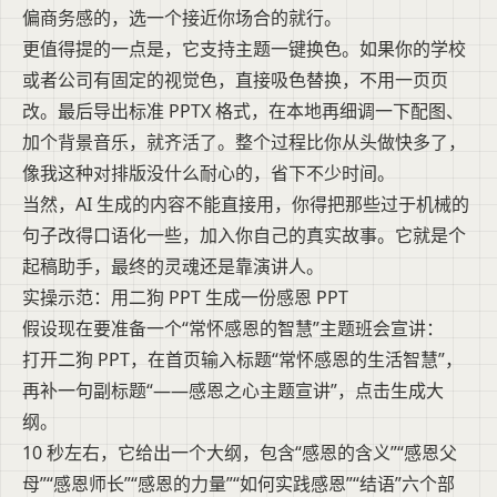
偏商务感的，选一个接近你场合的就行。
更值得提的一点是，它支持主题一键换色。如果你的学校
或者公司有固定的视觉色，直接吸色替换，不用一页页
改。最后导出标准 PPTX 格式，在本地再细调一下配图、
加个背景音乐，就齐活了。整个过程比你从头做快多了，
像我这种对排版没什么耐心的，省下不少时间。
当然，AI 生成的内容不能直接用，你得把那些过于机械的
句子改得口语化一些，加入你自己的真实故事。它就是个
起稿助手，最终的灵魂还是靠演讲人。
实操示范：用二狗 PPT 生成一份感恩 PPT
假设现在要准备一个“常怀感恩的智慧”主题班会宣讲：
打开二狗 PPT，在首页输入标题“常怀感恩的生活智慧”，
再补一句副标题“——感恩之心主题宣讲”，点击生成大
纲。
10 秒左右，它给出一个大纲，包含“感恩的含义”“感恩父
母”“感恩师长”“感恩的力量”“如何实践感恩”“结语”六个部