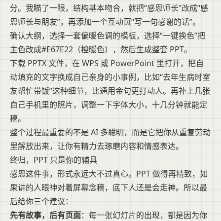
分。我瞄了一眼，结构基本吻合，就把“感恩师长”改成“感
恩师长与朋友”，再添加一个互动页“写一句感谢的话”。
确认大纲，选择一套偏暖色调的模板，选择“一键换色”把
主色改成#E67E22（橙暖色），然后生成整套 PPT。
下载 PPTX 文件，在 WPS 或 PowerPoint 里打开，把自
动填充的文字换成自己亲身的小事例，比如“去年生病时室
友帮忙带饭”这种细节，比通用金句更打动人。再补上几张
自己手机里的照片，调整一下字体大小，十几分钟就能定
稿。
整个过程最重要的不是 AI 多聪明，而是它把你从重复劳动
里解放出来，让你有精力去琢磨内容和情感表达。
终归，PPT 只是你的辅具
感恩这件事，形式永远大不过真心。PPT 做得再精致，如
果讲的人眼神对着屏幕念稿，底下人还是会走神。所以最
后给你三个建议：
先有故事，后有页面
：每一张幻灯片的出现，都是因为你