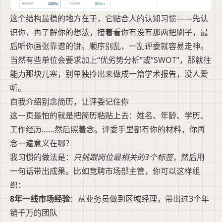
这个结构最稳的地方在于，它贴合人的认知习惯——先认
识你，再了解你的想法，接着看你有没有那两把刷子，最
后听你画张靠谱的饼。顺序别乱，一乱评委就容易走神。
当然有些单位会要求加上“优劣势分析”或“SWOT”，那就往
能力那块儿塞，别单独拎出来做成一篇学术报告，没人爱
听。
自我介绍别念简历，让评委记住你
这一页最怕的就是把简历粘贴上去：姓名、年龄、学历、
工作经历……然后照着念。评委手里都有你的材料，你再
念一遍意义在哪？
我习惯的做法是：
只挑跟岗位最相关的3个标签
，然后用
一句话带出成果。比如竞聘市场部主管，你可以这样组
织：
8年一线市场经验
：从业务员做到区域经理，带出过3个年
销千万的团队