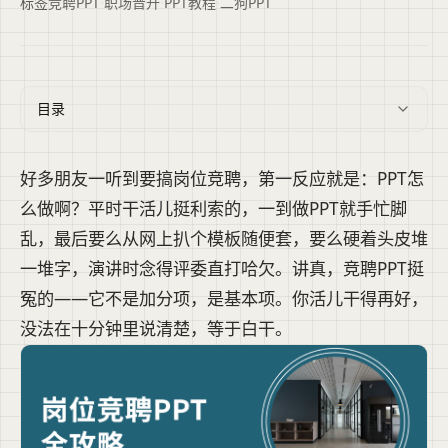
标签
竞聘PPT
·
职场晋升
·
PPT教程
·
二狗PPT
目录
好多朋友一听到要搞岗位竞聘，第一反应就是：PPT怎
么做啊？平时干活儿挺利索的，一到做PPT就手忙脚
乱，最后要么从网上扒个模板随便套，要么硬着头皮堆
一堆字，演讲时念得评委直打哈欠。讲真，竞聘PPT挺
冤的——它不是加分项，是基本项。你活儿干得再好，
没法在十分钟里说清楚，等于白干。