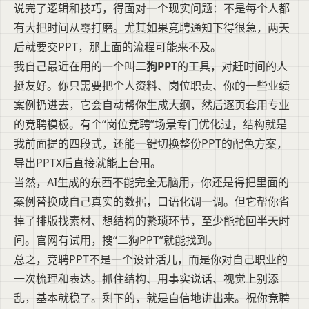
说完了逻辑和技巧，得面对一个现实问题：不是每个人都
有大把时间从零打磨。尤其如果竞聘通知下得很急，两天
后就要交PPT，那上面的流程可能来不及。
我自己最近在用的一个叫
二狗PPT
的工具，对赶时间的人
挺友好。你只需要把个人资料、岗位职责、你的一些业绩
案例扔进去，它会自动帮你生成大纲，然后逐页套用专业
的竞聘模板。有个“岗位竞聘”场景专门优化过，结构就是
我前面提的四段式，还能一键切换整份PPT的配色方案，
导出PPTX后直接就能上台用。
当然，AI生成的东西不能完全无脑用，你还是得把里面的
案例替换成自己真实的数据，口语化调一调。但它帮你省
掉了排版找素材、想结构的繁琐环节，至少能抢回半天时
间。官网有试用，搜“二狗PPT”就能找到。
总之，竞聘PPT不是一个设计活儿，而是你对自己职业的
一次梳理和表达。抓住结构、用事实说话、视觉上别添
乱，基本就稳了。剩下的，就是自信地讲出来。祝你竞聘