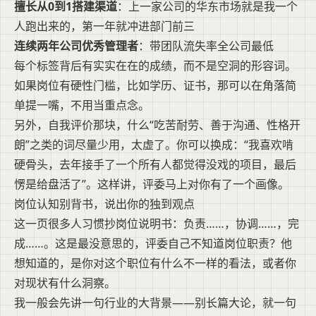
擅长从0到1搭建渠道
：上一家公司的华东市场就是我一个
人跑出来的，第一年就冲进部门前三
连续两年公司优秀管理者
：带团队流失率全公司最低
每个标签背后有实实在在的成绩，而不是空洞的形容词。
如果岗位有硬性门槛，比如学历、证书，那可以在角落简
单提一嘴，不用当重点念。
另外，自我评价那块，什么“吃苦耐劳、善于沟通、性格开
朗”之类的词尽量少用，太虚了。你可以换成：“我喜欢啃
硬骨头，去年接手了一个所有人都觉得没戏的项目，最后
愣是给盘活了”。这样讲，评委马上对你有了一个画像。
岗位认知别背书，说出你的独到观点
这一页很多人习惯抄岗位说明书：负责……，协调……，完
成……。这是最没意思的，评委自己不知道岗位职责？他
想知道的，是你对这个职位有什么不一样的看法，或者你
对现状有什么洞察。
我一般会先讲一句行业的大背景——别长篇大论，就一句