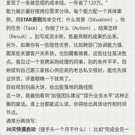
发现了一条被忽视的成本线，一年省了120万。”
能力展示最好按岗位需求分块。每个能力配一个具体案
例，用
STAR原则
简单交代：什么背景（Situation），你
的任务（Task），你做了什么（Action），结果怎样
（Result）。别写成流水账，拣最亮眼的成果扔出来。
另外，如果你有一些隐性优势，比如跨部门协调能力强、
跟某些关键客户关系铁，也别藏着掖着，这些往往是决胜
点。我见过一个竞聘采购经理的同事，别的条件平平，但
她提到自己跟三家核心供应商的老总私交很好，能优先保
证供货，评委眼睛一下就亮了。
目标规划别画大饼，给出能落地的路线图
这一块，我最怕看到“加强团队建设”“提升业务水平”这种正
确的废话。谁上台都能这么说，你得给出具体动作和时间
节点。
通常分两块写：
30天快速启动
（接手头一个月干什么）：比如“完成全员一