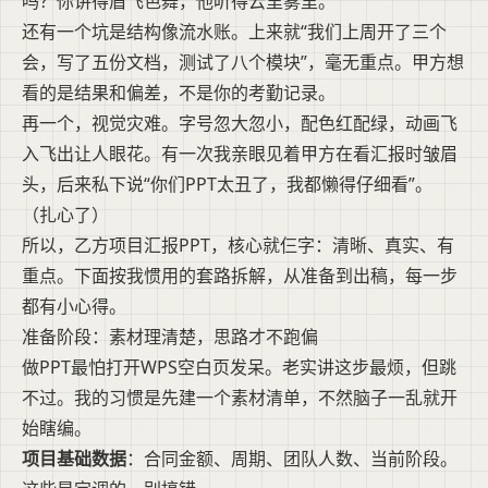
吗？你讲得眉飞色舞，他听得云里雾里。
还有一个坑是结构像流水账。上来就“我们上周开了三个
会，写了五份文档，测试了八个模块”，毫无重点。甲方想
看的是结果和偏差，不是你的考勤记录。
再一个，视觉灾难。字号忽大忽小，配色红配绿，动画飞
入飞出让人眼花。有一次我亲眼见着甲方在看汇报时皱眉
头，后来私下说“你们PPT太丑了，我都懒得仔细看”。
（扎心了）
所以，乙方项目汇报PPT，核心就仨字：清晰、真实、有
重点。下面按我惯用的套路拆解，从准备到出稿，每一步
都有小心得。
准备阶段：素材理清楚，思路才不跑偏
做PPT最怕打开WPS空白页发呆。老实讲这步最烦，但跳
不过。我的习惯是先建一个素材清单，不然脑子一乱就开
始瞎编。
项目基础数据
：合同金额、周期、团队人数、当前阶段。