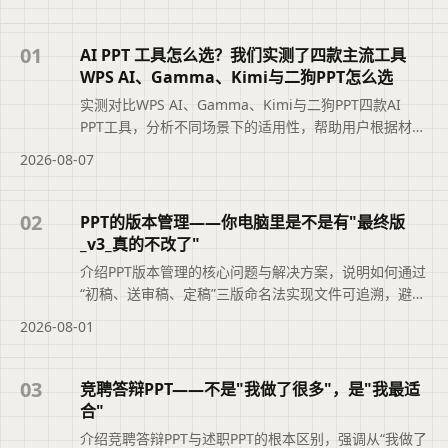
01
AI PPT 工具怎么选？我们实测了四款主流工具
WPS AI、Gamma、Kimi与二狗PPT怎么选
实测对比WPS AI、Gamma、Kimi与二狗PPT四款AI
PPT工具，分析不同场景下的适用性，帮助用户根据材料
类型、汇报场景和修改需求选择最合适的工具，避免盲
2026-08-07
目追求综合排名。摘要依据标题与正文整理，概括页面
主题、主要内容和读者可关注的信息，帮助用户快速判
断文章是否符合当前需求，再查看完整原文。
02
PPT的版本管理——你电脑里是不是有"最终版
_v3_真的不改了"
介绍PPT版本管理的核心问题与解决方案，说明如何通过
“初稿、送审稿、定稿”三版命名法实现文件可追溯，避免
“最终版_v3_真的不改了”的混乱。文章还结合二狗PPT的
2026-08-01
大纲版本记录功能，帮助职场人快速定位正确文件，提
升职业素养与工作效率。便于读者从搜索结果中了解页
面主题、主要内容与适用场景，再进入原文查看完整信
03
竞聘答辩PPT——不是"我做了很多"，是"我最适
息。
合"
介绍竞聘答辩PPT与述职PPT的根本区别，强调从“我做了