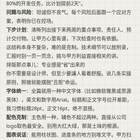
80%的开发任务，比计划提前2天”。
问题与风险
：坦诚但不丧气。每个风险后面跟一个应对方
案，表明你已在控场。
下步计划
：清晰列出接下来两周的重点事项、责任人、预
计交付物。让甲方心里有谱，下次检查时也有依据。
这结构本身不复杂，难的是克制。技术细节可以放附录，
汇报时别一页一页念，挑与甲方利益直接相关的讲。
排版那点事儿：专业感是“省”出来的
你不需要是设计师，但至少要讓人看着舒服。说几条实操
原则，照做就能摆脱“丑拒”命运。
字体统一
：全篇就用一种中文字体（比如微软雅黑或思源
黑体），英文和数字用Arial。标题和正文字号拉开差距，
我习惯标题28pt，正文16pt，绝不混搭。
配色克制
：主色用一种，辅色不超过两种。直接从公司
logo取色最安全。别用大红大绿，那是土味的根源。
图表说话
：能用柱状图、进度条的地方别堆文字。甲方扫