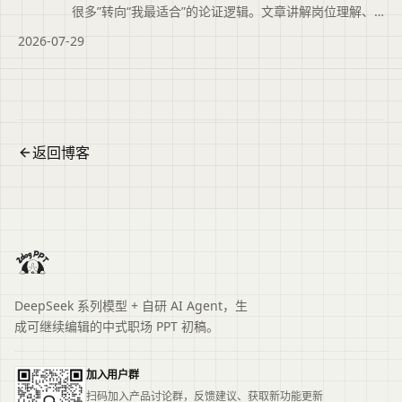
很多”转向“我最适合”的论证逻辑。文章讲解岗位理解、
能力匹配论证、业绩佐证及上任后工作思路的写法，并
2026-07-29
说明二狗PPT如何辅助结构化大纲与时间把控，帮助竞聘
者清晰展示胜任力。便于读者从搜索结果中了解页面主
题、主要内容与适用场景，再进入原文查看完整信息。
返回博客
DeepSeek 系列模型 + 自研 AI Agent，生
成可继续编辑的中式职场 PPT 初稿。
加入用户群
扫码加入产品讨论群，反馈建议、获取新功能更新