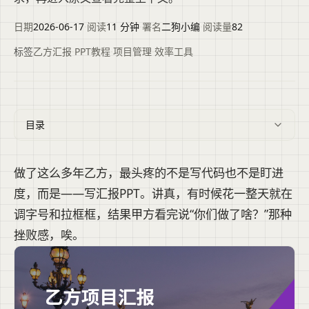
日期
2026-06-17
·
阅读
11 分钟
·
署名
二狗小编
·
阅读量
82
标签
乙方汇报
·
PPT教程
·
项目管理
·
效率工具
目录
做了这么多年乙方，最头疼的不是写代码也不是盯进
度，而是——写汇报PPT。讲真，有时候花一整天就在
调字号和拉框框，结果甲方看完说“你们做了啥？”那种
挫败感，唉。