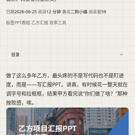
日期
2026-06-25
·
阅读
12 分钟
·
署名
二狗小编
·
阅读量
59
标签
PPT教程
·
乙方汇报
·
效率工具
目录
做了这么多年乙方，最头疼的不是写代码也不是盯进
度，而是——写汇报PPT。讲真，有时候花一整天就在
调字号和拉框框，结果甲方看完说“你们做了啥？”那种
挫败感，唉。