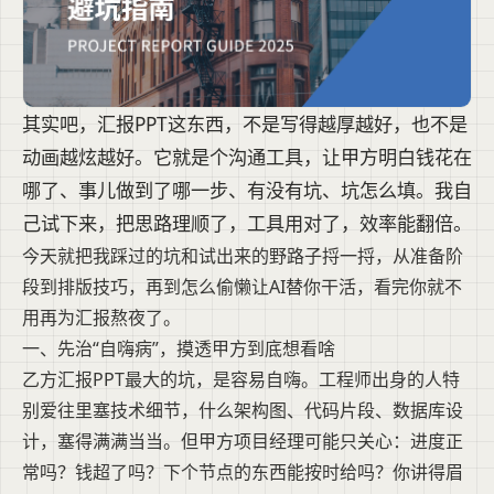
其实吧，汇报PPT这东西，不是写得越厚越好，也不是
动画越炫越好。它就是个沟通工具，让甲方明白钱花在
哪了、事儿做到了哪一步、有没有坑、坑怎么填。我自
己试下来，把思路理顺了，工具用对了，效率能翻倍。
今天就把我踩过的坑和试出来的野路子捋一捋，从准备阶
段到排版技巧，再到怎么偷懒让AI替你干活，看完你就不
用再为汇报熬夜了。
一、先治“自嗨病”，摸透甲方到底想看啥
乙方汇报PPT最大的坑，是容易自嗨。工程师出身的人特
别爱往里塞技术细节，什么架构图、代码片段、数据库设
计，塞得满满当当。但甲方项目经理可能只关心：进度正
常吗？钱超了吗？下个节点的东西能按时给吗？你讲得眉