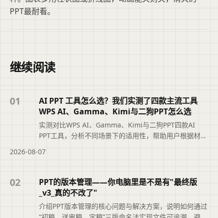
PPT最耐看。
继续阅读
01
AI PPT 工具怎么选？我们实测了四款主流工具
WPS AI、Gamma、Kimi与二狗PPT怎么选
实测对比WPS AI、Gamma、Kimi与二狗PPT四款AI
PPT工具，分析不同场景下的适用性，帮助用户根据材料
类型、汇报场景和修改需求选择最合适的工具，避免盲
2026-08-07
目追求综合排名。摘要依据标题与正文整理，概括页面
主题、主要内容和读者可关注的信息，帮助用户快速判
断文章是否符合当前需求，再查看完整原文。
02
PPT的版本管理——你电脑里是不是有"最终版
_v3_真的不改了"
介绍PPT版本管理的核心问题与解决方案，说明如何通过
“初稿、送审稿、定稿”三版命名法实现文件可追溯，避免