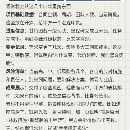
通常我会从这几个口袋里掏东西：
项目基础数据
：合同金额、周期、团队人数、当前阶段。
这些放在开篇，给甲方一个宏观印象。
进度信息
：甘特图截一版现状、里程碑完成百分比、任务
完成率。用红黄绿灯标状态，比文字直观。
变更记录
：需求变更了几次、影响多大工期和成本。这块
甲方特敏感，得说明白“为什么变、代价是啥、我们怎么兜
底”。
风险清单
：当前高、中、低风险各几个，各自的应对措施
和责任人。别只列问题，要带解决方案，体现专业度。
成果展示
：交付了哪些东西、验收确认单、甲方的表扬邮
件（如果有的话）。这些是信心背书，比自夸管用。
素材不用全往里塞，挑最能体现你“把控力”的放。比如进
度滞后了，就别光丢一张甘特图，加一页说明“滞后原因
+补救措施+调整后的里程碑”，甲方会觉得你心里有数。
三、结构别流水账，试试“金字塔汇报法”