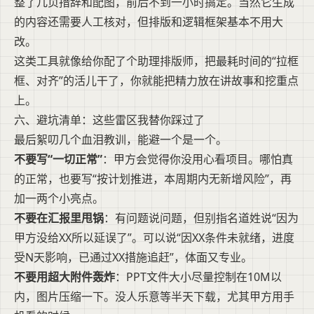
整了几页措辞和配图，前后不到一小时搞定。当然它生成
的内容还需要人工核对，但排版和逻辑框架基本不用大
改。
这类工具就像给你配了个助理排版师，把最耗时间的“拉框
框、对齐”的活儿干了，你就能把精力放在讲故事和挖重点
上。
六、避坑清单：这些雷区我替你踩过了
最后絮叨几个血泪教训，能避一个是一个。
不要写“一切正常”
：甲方会觉得你没用心看项目。哪怕真
的正常，也要写“按计划推进，本周期内无新增风险”，再
加一两个小亮点。
不要在汇报里甩锅
：有问题说问题，但别指名道姓说“因为
甲方没给XX所以延误了”。可以说“因XX条件未就绪，进度
受N天影响，已通过XX措施追赶”，体面又专业。
不要用超大附件轰炸
：PPT文件大小尽量控制在10M以
内，图片压缩一下。没人乐意等半天下载，尤其甲方用手