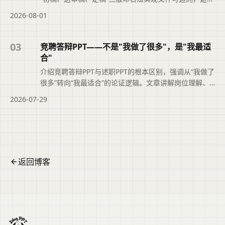
“最终版_v3_真的不改了”的混乱。文章还结合二狗PPT的
2026-08-01
大纲版本记录功能，帮助职场人快速定位正确文件，提
升职业素养与工作效率。便于读者从搜索结果中了解页
面主题、主要内容与适用场景，再进入原文查看完整信
03
竞聘答辩PPT——不是"我做了很多"，是"我最适
息。
合"
介绍竞聘答辩PPT与述职PPT的根本区别，强调从“我做了
很多”转向“我最适合”的论证逻辑。文章讲解岗位理解、
能力匹配论证、业绩佐证及上任后工作思路的写法，并
2026-07-29
说明二狗PPT如何辅助结构化大纲与时间把控，帮助竞聘
者清晰展示胜任力。便于读者从搜索结果中了解页面主
题、主要内容与适用场景，再进入原文查看完整信息。
返回博客