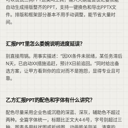
自动生成排版整齐的PPT，支持一键换色和导出PPTX文
件。排版和框架部分基本不用手动调整，能节省大量时
间。
汇报PPT里怎么委婉说明进度延误？
别直接甩锅。用事实描述：“因XX条件未就绪，某任务滞后
N天，已启动XX措施追赶，预计X日前追回。”同时给出备
选方案，让甲方看到你的应对而不是抱怨，显得专业且可
靠。
乙方汇报PPT的配色和字体有什么讲究？
配色尽量采用企业色或沉稳的深蓝、深灰，辅助色不超过
两种。全篇字体统一，标题比正文大4-6号，字号别超过三
种。图表多用柱状图或折线图，动画能关则关，清爽的