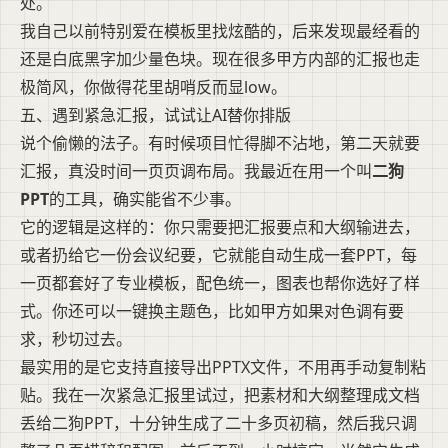
处。
我自己以前特别爱在模板里找炫酷的，后来发现最经看的
还是白底黑字加少量色块。现在很多甲方内部的汇报也走
极简风，你做得花里胡哨反而显low。
五、遇到紧急汇报，试试让AI替你排版
说个偷懒的法子。有时候项目忙得脚不沾地，第二天就要
汇报，真没时间一页页调布局。我最近在用一个叫
二狗
PPT
的工具，确实能省不少事。
它的逻辑是这样的：你只需要把汇报要点和大纲输进去，
或者扔给它一份会议纪要，它就能自动生成一套PPT，每
一页都套好了专业模板，配色统一，图表也帮你选好了样
式。你还可以一键换主题色，比如甲方如果对色调有要
求，秒切过去。
最实用的是它支持直接导出PPTX文件，不用再手动复制粘
贴。我在一次紧急汇报里试过，把素材和大纲整理成文档
丢给二狗PPT，十分钟生成了二十多页初稿，然后我只调