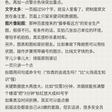
色，再加一点警示色块突出重点。
文字太多
：一页超过50个字，就没人爱看了。把制度原文
放在备注里，页面上只留关键词和数据图。
图片像贴图
：那种百度搜来的“握拳看远方”的安全生产
图，假得不行。有条件的话，实拍几张自己单位的环境，
哪怕手机拍拍，真实感秒杀素材库。
另外，图表和图标是好朋友。比如事故下降趋势可以用柱
状图，操作步骤用带编号的图示，比纯文字快的多。
字儿少事儿大：排版原则速记
一页只讲一个点
标题用问句或命令句（“你真的会逃生吗？”比“火场逃生知
识”强）
关键数据放大再放大，比如“仅需3分钟，浓烟就能充满整
个楼道”把“3分钟”标红放大成80号字
如果真没时间折腾，其实可以偷点懒
前面这些都是自己从0磨的套路，但实话讲，很多安全员