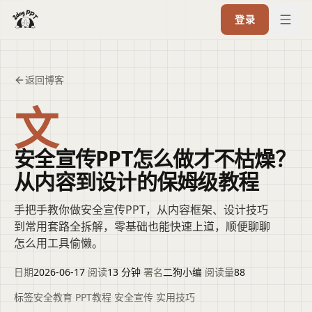
登录
返回博客
文
安全宣传PPT怎么做才不枯燥？
从内容到设计的保姆级教程
手把手教你做安全宣传PPT，从内容框架、设计技巧
到常用套路全拆解，零基础也能快速上道，顺便聊聊
怎么用工具偷懒。
日期
2026-06-17
·
阅读
13 分钟
·
署名
二狗小编
·
阅读量
88
标签
安全教育
·
PPT教程
·
安全宣传
·
实用技巧