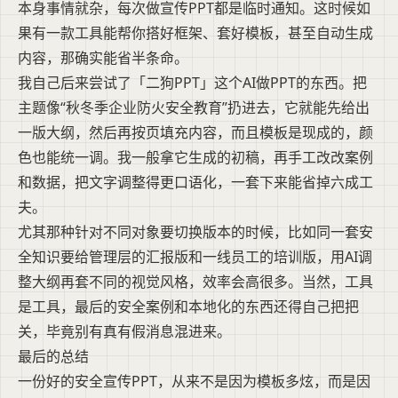
本身事情就杂，每次做宣传PPT都是临时通知。这时候如
果有一款工具能帮你搭好框架、套好模板，甚至自动生成
内容，那确实能省半条命。
我自己后来尝试了「二狗PPT」这个AI做PPT的东西。把
主题像“秋冬季企业防火安全教育”扔进去，它就能先给出
一版大纲，然后再按页填充内容，而且模板是现成的，颜
色也能统一调。我一般拿它生成的初稿，再手工改改案例
和数据，把文字调整得更口语化，一套下来能省掉六成工
夫。
尤其那种针对不同对象要切换版本的时候，比如同一套安
全知识要给管理层的汇报版和一线员工的培训版，用AI调
整大纲再套不同的视觉风格，效率会高很多。当然，工具
是工具，最后的安全案例和本地化的东西还得自己把把
关，毕竟别有真有假消息混进来。
最后的总结
一份好的安全宣传PPT，从来不是因为模板多炫，而是因