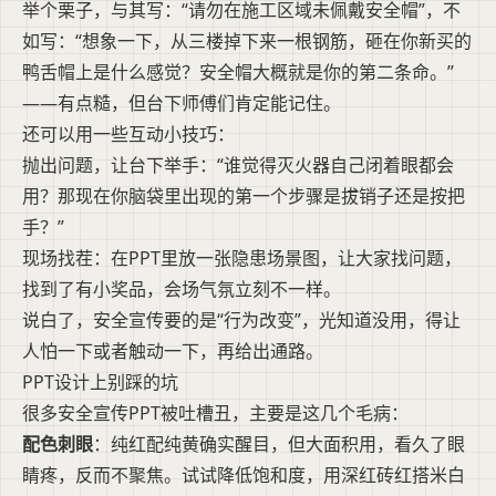
举个栗子，与其写：“请勿在施工区域未佩戴安全帽”，不
如写：“想象一下，从三楼掉下来一根钢筋，砸在你新买的
鸭舌帽上是什么感觉？安全帽大概就是你的第二条命。”
——有点糙，但台下师傅们肯定能记住。
还可以用一些互动小技巧：
抛出问题，让台下举手：“谁觉得灭火器自己闭着眼都会
用？那现在你脑袋里出现的第一个步骤是拔销子还是按把
手？”
现场找茬：在PPT里放一张隐患场景图，让大家找问题，
找到了有小奖品，会场气氛立刻不一样。
说白了，安全宣传要的是“行为改变”，光知道没用，得让
人怕一下或者触动一下，再给出通路。
PPT设计上别踩的坑
很多安全宣传PPT被吐槽丑，主要是这几个毛病：
配色刺眼
：纯红配纯黄确实醒目，但大面积用，看久了眼
睛疼，反而不聚焦。试试降低饱和度，用深红砖红搭米白