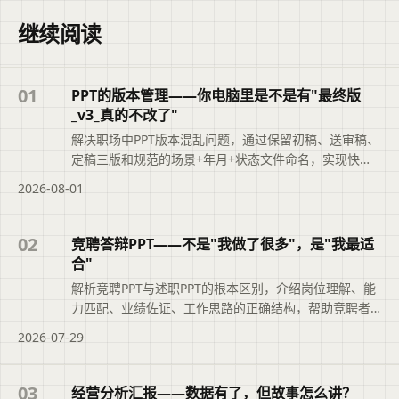
继续阅读
01
PPT的版本管理——你电脑里是不是有"最终版
_v3_真的不改了"
解决职场中PPT版本混乱问题，通过保留初稿、送审稿、
定稿三版和规范的场景+年月+状态文件命名，实现快速
追溯，提升职业素养。
2026-08-01
02
竞聘答辩PPT——不是"我做了很多"，是"我最适
合"
解析竞聘PPT与述职PPT的根本区别，介绍岗位理解、能
力匹配、业绩佐证、工作思路的正确结构，帮助竞聘者
突出‘我最适合’。
2026-07-29
03
经营分析汇报——数据有了，但故事怎么讲？