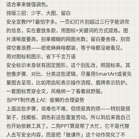
适合拿来做强调色。
排版三招：少字、大图、留白
安全宣教PPT最怕字多。一页幻灯片别超过三行字能讲完
的信息，实在要放条款，用图标+关键词的方式提炼。图
片清晰度要高，别拿模糊的网图充数；留白要舍得，别觉
得空着浪费——密密麻麻啥都装，等于啥都没被看见。
用对图标和图示，省下千言万语
安全标识本身就有固定图形，这个别乱改，照国标来。其
他像步骤、对比、分类这些逻辑，尽量用SmartArt或者矢
量图去呈现，比如用齿轮表示操作流程，盾牌表示防护。
一套图标贯穿全文，风格统一了看着就舒服。
当PPT制作遇上AI：偷懒的合理姿势
上面这些步骤，说难也不难，但烦是真的烦——特别是搭
架子、找模板、调色彩这些重复劳动。所以到后来我自己
也开始依赖工具了。二狗PPT算是帮了大忙，它不是代替
人去写安全内容，而是把「做课件」这个动作简化了不