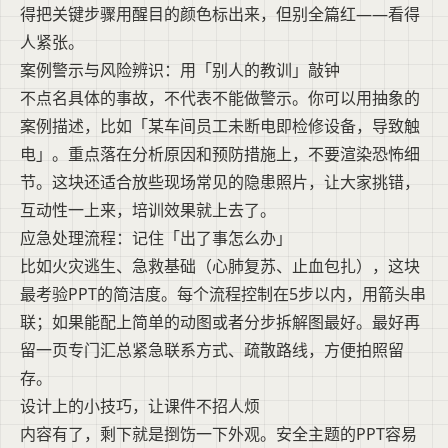
得把关键步骤用醒目的颜色标出来，但别全篇红——看得
人紧张。
案例警示与风险辨识：用「别人的教训」敲钟
不点名具体的事故，不代表不能做警示。你可以用抽象的
案例描述，比如「某车间员工未断电即检修设备，导致触
电」。重点落在分析原因和预防措施上，不要渲染恐怖细
节。这块还适合放些现场常见的隐患照片，让大家挑错，
互动性一上来，培训效果就上去了。
应急处理流程：记住「出了事怎么办」
比如火灾逃生、急救基础（心肺复苏、止血包扎），这块
最考验PPT的简洁度。每个流程控制在5步以内，用箭头串
联；如果能配上简单的动图或者分步拆解图最好。最好再
留一页专门汇总紧急联系方式、疏散路线，方便拍照留
存。
设计上的小技巧，让课件不招人烦
内容有了，剩下就是捯饬一下外观。安全主题的PPT容易