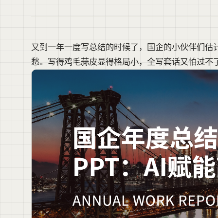
又到一年一度写总结的时候了，国企的小伙伴们估计
愁。写得鸡毛蒜皮显得格局小，全写套话又怕过不了