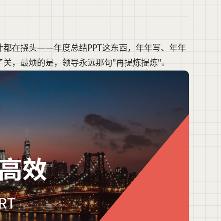
都在挠头——年度总结PPT这东西，年年写、年年
关，最烦的是，领导永远那句"再提炼提炼"。