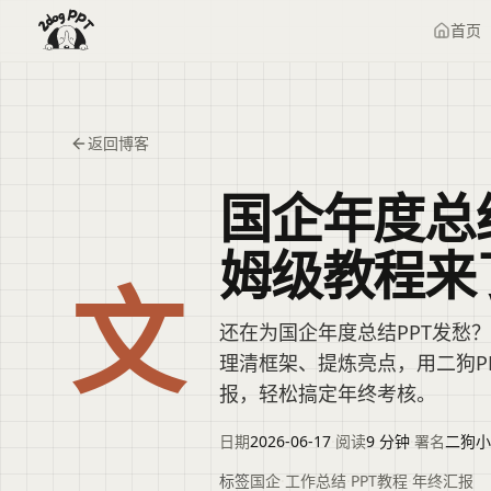
首页
返回博客
国企年度总
姆级教程来
文
还在为国企年度总结PPT发愁
理清框架、提炼亮点，用二狗P
报，轻松搞定年终考核。
日期
2026-06-17
·
阅读
9 分钟
·
署名
二狗小
标签
国企
·
工作总结
·
PPT教程
·
年终汇报