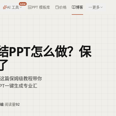
NEW
AI 工具
PPT 模板库
价格
博客
更多
结PPT怎么做？保
了
？这篇保姆级教程带你
PT一键生成专业汇
编
·
阅读量
92