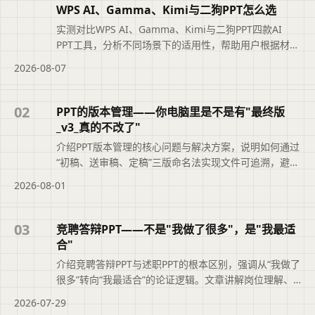
WPS AI、Gamma、Kimi与二狗PPT怎么选
实测对比WPS AI、Gamma、Kimi与二狗PPT四款AI
PPT工具，分析不同场景下的适用性，帮助用户根据材料
类型、汇报场景和修改需求选择最合适的工具，避免盲
2026-08-07
目追求综合排名。摘要依据标题与正文整理，概括页面
主题、主要内容和读者可关注的信息，帮助用户快速判
断文章是否符合当前需求，再查看完整原文。
02
PPT的版本管理——你电脑里是不是有"最终版
_v3_真的不改了"
介绍PPT版本管理的核心问题与解决方案，说明如何通过
“初稿、送审稿、定稿”三版命名法实现文件可追溯，避免
“最终版_v3_真的不改了”的混乱。文章还结合二狗PPT的
2026-08-01
大纲版本记录功能，帮助职场人快速定位正确文件，提
升职业素养与工作效率。便于读者从搜索结果中了解页
面主题、主要内容与适用场景，再进入原文查看完整信
03
竞聘答辩PPT——不是"我做了很多"，是"我最适
息。
合"
介绍竞聘答辩PPT与述职PPT的根本区别，强调从“我做了
很多”转向“我最适合”的论证逻辑。文章讲解岗位理解、
能力匹配论证、业绩佐证及上任后工作思路的写法，并
2026-07-29
说明二狗PPT如何辅助结构化大纲与时间把控，帮助竞聘