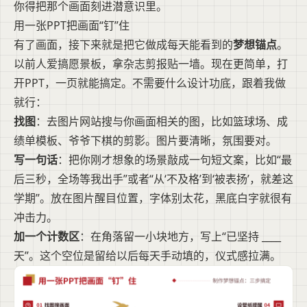
你得把那个画面刻进潜意识里。
用一张PPT把画面“钉”住
有了画面，接下来就是把它做成每天能看到的
梦想锚点
。
以前人爱搞愿景板，拿杂志剪报贴一墙。现在更简单，打
开PPT，一页就能搞定。不需要什么设计功底，跟着我做
就行：
找图
：去图片网站搜与你画面相关的图，比如篮球场、成
绩单模板、爷爷下棋的剪影。图片要清晰，氛围要对。
写一句话
：把你刚才想象的场景敲成一句短文案，比如“最
后三秒，全场等我出手”或者“从‘不及格’到‘被表扬’，就差这
学期”。放在图片醒目位置，字体别太花，黑底白字就很有
冲击力。
加一个计数区
：在角落留一小块地方，写上“已坚持 ____
天”。这个空位是留给以后每天手动填的，仪式感拉满。