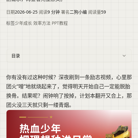
日期
2026-06-25
·
阅读
9 分钟
·
署名
二狗小编
·
阅读量
59
标签
少年成长
·
效率方法
·
PPT教程
目录
你有没有过这种时候？深夜刷到一条励志视频，心里那
团火“噌”地就烧起来了，觉得明天开始自己一定能脱胎
换骨。结果呢？闹钟响了按掉，计划本翻开又合上，那
团火没三天就只剩一缕青烟。