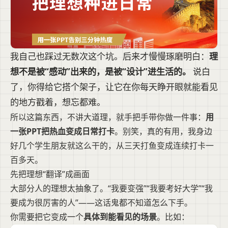
我自己也踩过无数次这个坑。后来才慢慢琢磨明白：
理
想不是被“感动”出来的，是被“设计”进生活的。
说白
了，你得给它搭个架子，让它在你每天睁开眼就能看见
的地方戳着，想忘都难。
所以这篇东西，不讲大道理，就手把手带你做一件事：
用
一张PPT把热血变成日常打卡
。别笑，真的有用，我身边
好几个学生朋友就这么干的，从三天打鱼变成连续打卡一
百多天。
先把理想“翻译”成画面
大部分人的理想太抽象了。“我要变强”“我要考好大学”“我
要成为很厉害的人”——这话鬼都不知道怎么下手。
你需要把它变成一个
具体到能看见的场景
。比如：