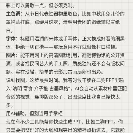
彩上可以勇敢一点，但必须克制。
主色调
：从节日代表性器物里取色，比如中秋用兔儿爷的
罩袍蓝打底，点缀月球灰；清明用青团的嫩绿辅以宣纸
白。
字体
：标题用温润的宋体或手写体，正文换成好看的细黑
体，拒绝一切正楷——那玩意用不好就很像村口横幅。
图片
：能不用网上的高清图就别用，翻翻博物馆的公开资
源，或者找民间艺人的手工照，质感独特还不会有版权问
题。实在没辙，简单的剪影加古画局部也出彩。
说到找图，这步最费时间。我有时候干脆在二狗PPT里输
入“清明 寒食 介子推 古画风格”，AI会自动从素材库里匹配
合适的视觉，连排版都免了，出图速度比我自己搜快太
多。
用AI辅助，但别当甩手掌柜
现在有不少工具能帮你快速生成PPT，比如二狗PPT。你
只需要把整理好的大纲和想突出的精神点扔进去，它就能