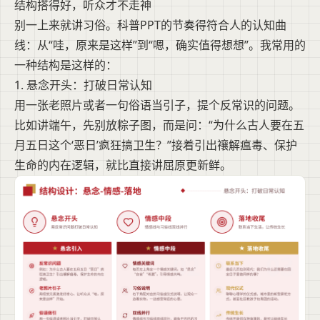
结构搭得好，听众才不走神
别一上来就讲习俗。科普PPT的节奏得符合人的认知曲
线：从“哇，原来是这样”到“嗯，确实值得想想”。我常用的
一种结构是这样的：
1. 悬念开头：打破日常认知
用一张老照片或者一句俗语当引子，提个反常识的问题。
比如讲端午，先别放粽子图，而是问：“为什么古人要在五
月五日这个‘恶日’疯狂搞卫生？”接着引出禳解瘟毒、保护
生命的内在逻辑，就比直接讲屈原更新鲜。