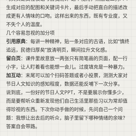
生成对应的配图和关键词卡片，最后手动把直白的描述改
成更有人情味的口吻。这样出来的东西，既有专业度，又
不失个人的温度。
几个容易忽视的加分项
引用原典
：每讲一种精神，贴一条对应的古语，比如“慎终
追远，民德归厚矣”放清明页，瞬间拉升文化感。
留白页
：课件里故意放一两张只有简笔画的页面，配一行
小字，让人盯着看也能想一会儿。过度填充是一种暴力。
加互动
：末尾可以加个扫码答题或者小投票，测测大家对
节日人文知识的感知程度，数据还能反哺下一次分享。
说到底，一份好的节日人文PPT，不是要展示你懂多少，
而是要帮听众重新发现他们自己生活里那些习以为常却值
得珍视的东西。下次你动手做的时候，先问自己一个问
题：我想让出去后的听众，脑子里留下哪种情绪的余味？
答案自会带路。