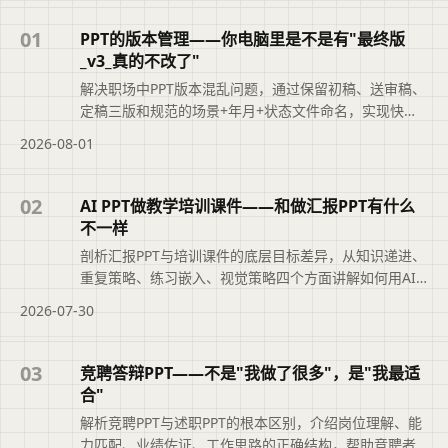
01
PPT的版本管理——你电脑里是不是有"最终版
_v3_真的不改了"
解决职场中PPT版本混乱问题，通过保留初稿、送审稿、
定稿三版和规范的场景+年月+状态文件命名，实现快速
追溯，提升职业素养。
2026-08-01
02
AI PPT做教学培训课件——和做汇报PPT有什么
不一样
剖析汇报PPT与培训课件的底层目标差异，从知识递进、
重复策略、练习嵌入、视觉策略四个方面讲解如何用AI
高效制作培训课件，并指出目录页设计和结尾行动建议
2026-07-30
等易忽视的要点。
03
竞聘答辩PPT——不是"我做了很多"，是"我最适
合"
解析竞聘PPT与述职PPT的根本区别，介绍岗位理解、能
力匹配、业绩佐证、工作思路的正确结构，帮助竞聘者