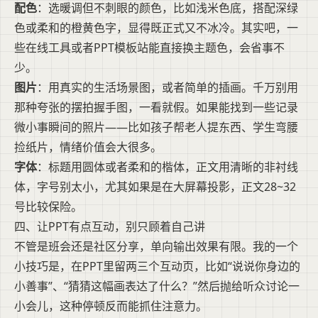
配色
：选暖调但不刺眼的颜色，比如浅米色底，搭配深绿
色或柔和的橙黄色字，显得既正式又不冰冷。其实吧，一
些在线工具或者PPT模板站能直接换主题色，会省事不
少。
图片
：用真实的生活场景图，或者简单的插画。千万别用
那种夸张的摆拍握手图，一看就假。如果能找到一些记录
微小事瞬间的照片——比如孩子帮老人提东西、学生弯腰
捡纸片，情绪价值会大很多。
字体
：标题用圆体或者柔和的楷体，正文用清晰的非衬线
体，字号别太小，尤其如果是在大屏幕投影，正文28~32
号比较保险。
四、让PPT有点互动，别只顾着自己讲
不管是班会还是社区分享，单向输出效果有限。我的一个
小技巧是，在PPT里留两三个互动页，比如“说说你身边的
小善事”、“猜猜这幅画表达了什么？”然后抛给听众讨论一
小会儿，这种停顿反而能抓住注意力。