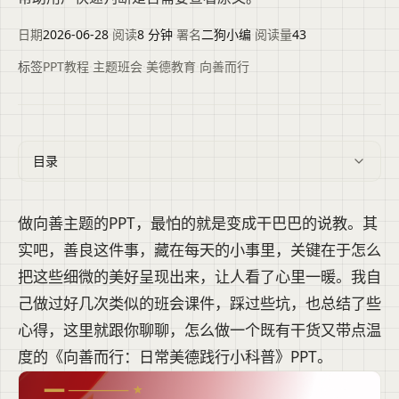
日期
2026-06-28
·
阅读
8 分钟
·
署名
二狗小编
·
阅读量
43
标签
PPT教程
·
主题班会
·
美德教育
·
向善而行
目录
做向善主题的PPT，最怕的就是变成干巴巴的说教。其
实吧，善良这件事，藏在每天的小事里，关键在于怎么
把这些细微的美好呈现出来，让人看了心里一暖。我自
己做过好几次类似的班会课件，踩过些坑，也总结了些
心得，这里就跟你聊聊，怎么做一个既有干货又带点温
度的《向善而行：日常美德践行小科普》PPT。