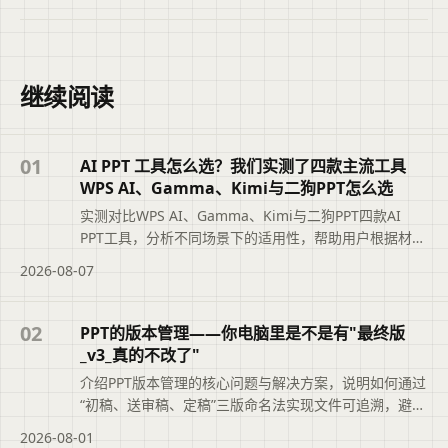
继续阅读
01
AI PPT 工具怎么选？我们实测了四款主流工具
WPS AI、Gamma、Kimi与二狗PPT怎么选
实测对比WPS AI、Gamma、Kimi与二狗PPT四款AI
PPT工具，分析不同场景下的适用性，帮助用户根据材料
类型、汇报场景和修改需求选择最合适的工具，避免盲
2026-08-07
目追求综合排名。摘要依据标题与正文整理，概括页面
主题、主要内容和读者可关注的信息，帮助用户快速判
断文章是否符合当前需求，再查看完整原文。
02
PPT的版本管理——你电脑里是不是有"最终版
_v3_真的不改了"
介绍PPT版本管理的核心问题与解决方案，说明如何通过
“初稿、送审稿、定稿”三版命名法实现文件可追溯，避免
“最终版_v3_真的不改了”的混乱。文章还结合二狗PPT的
2026-08-01