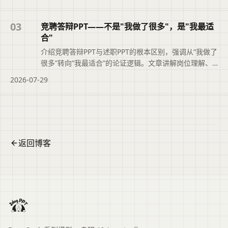
大纲版本记录功能，帮助职场人快速定位正确文件，提
升职业素养与工作效率。便于读者从搜索结果中了解页
面主题、主要内容与适用场景，再进入原文查看完整信
03
竞聘答辩PPT——不是"我做了很多"，是"我最适
息。
合"
介绍竞聘答辩PPT与述职PPT的根本区别，强调从“我做了
很多”转向“我最适合”的论证逻辑。文章讲解岗位理解、
能力匹配论证、业绩佐证及上任后工作思路的写法，并
2026-07-29
说明二狗PPT如何辅助结构化大纲与时间把控，帮助竞聘
者清晰展示胜任力。便于读者从搜索结果中了解页面主
题、主要内容与适用场景，再进入原文查看完整信息。
返回博客