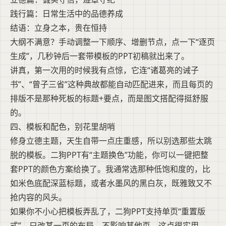
践行篇：日常生活中的品德养成
结语：立身之本，贵在恒持
大纲不满意？手动调整一下顺序、增删节点，点一下“逐页
生成”，几秒钟后一套带模板的PPT初稿就出来了。
讲真，第一次用的时候我有点惊，它连“诸葛亮的诫子
书”、“曾子三省”这种典故都能自动匹配进来，而且每页的
排版不是那种死板的标题+要点，而是图文搭配得挺舒服
的。
四、模板和配色，别花里胡哨
修身立德主题，天生自带一点庄重感，所以别选那些太跳
脱的模板。二狗PPT有“主题换色”功能，你可以一键把整
套PPT的颜色方案给换了。我通常选那种低饱和度的，比
如米色底配深蓝标题，或者水墨风的黑白灰，既雅致又不
抢内容的风头。
如果你不小心把模板弄乱了，二狗PPT支持单页“重置版
式”，只改某一页的布局，不影响其他页，这点很实用。