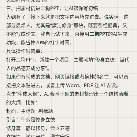
三、把素材扔进二狗PPT，让AI帮你写初稿
大纲有了，接下来就是把文字内容填充进去。说实话，这
部分最烦人，尤其是“廉洁修身”那块，既要引经据典，又
不能写成论文。我自己试下来，直接用
二狗PPT
的AI生成
功能，能省掉70%的打字时间。
具体操作很简单：
打开二狗PPT，新建一个项目，主题就填“修身立德：当代
人的品德养成分享”。
如果你有现成的文档、网页链接或者摘抄的名言，可以直
接把文本贴进去，或者上传 Word、PDF 让 AI 去读。
点击“生成大纲”，AI 会基于你的素材整理出一个结构清晰
的大纲，比如：
封面：主标题+副标题
引言：什么是修身立德
修身篇：静以修身，俭以养德
立德篇：诚实守信，遵章守纪