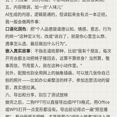
五、内容微调，加一点“人味儿”
AI生成的内容，逻辑是通的，但读起来会有点一本正经。
我一般会做两件事：
口语化润色
：把“个人品德是道德认知、情感、意志、行为
的统一”这种定义句，改成“说白了，就是你心里怎么想、
遇事怎么选、最后做出什么行为”。
嵌入真实故事
：不指名道姓那种，比如“我有个朋友，每次
开完会都主动把椅子推回去，这算不算修身？当然算，敬
事而信、节用爱人，就在这种小动作里。”
另外，配图也别全用网上的抽象插画，可以放几张你自己
拍的照片——比如办公桌整洁的样子、参加志愿活动的留
影，真实感拉满。
六、导出和分享，别忘了测试放映
做完之后，二狗PPT可以直接导出成PPTX格式，用Office
或WPS打开一点变形都没有。导出前记得点一遍“预览播
放”，看动画顺不顺畅，尤其是那个“诚信小故事”的淡入效