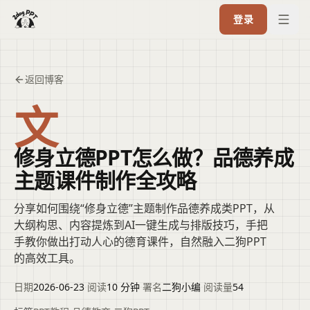
登录
返回博客
文
修身立德PPT怎么做？品德养成
主题课件制作全攻略
分享如何围绕“修身立德”主题制作品德养成类PPT，从
大纲构思、内容提炼到AI一键生成与排版技巧，手把
手教你做出打动人心的德育课件，自然融入二狗PPT
的高效工具。
日期
2026-06-23
·
阅读
10 分钟
·
署名
二狗小编
·
阅读量
54