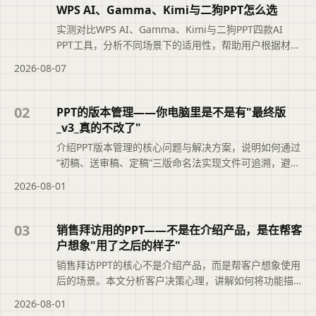
WPS AI、Gamma、Kimi与二狗PPT怎么选
实测对比WPS AI、Gamma、Kimi与二狗PPT四款AI
PPT工具，分析不同场景下的适用性，帮助用户根据材料
类型、汇报场景和修改需求选择最合适的工具，避免盲
2026-08-07
目追求综合排名。摘要依据标题与正文整理，概括页面
主题、主要内容和读者可关注的信息，帮助用户快速判
断文章是否符合当前需求，再查看完整原文。
02
PPT的版本管理——你电脑里是不是有"最终版
_v3_真的不改了"
介绍PPT版本管理的核心问题与解决方案，说明如何通过
“初稿、送审稿、定稿”三版命名法实现文件可追溯，避免
“最终版_v3_真的不改了”的混乱。文章还结合二狗PPT的
2026-08-01
大纲版本记录功能，帮助职场人快速定位正确文件，提
升职业素养与工作效率。便于读者从搜索结果中了解页
面主题、主要内容与适用场景，再进入原文查看完整信
03
销售拜访用的PPT——不是在介绍产品，是在帮客
息。
户想象"用了之后的样子"
销售拜访PPT的核心不是介绍产品，而是帮客户想象使用
后的场景。本文分析客户决策心理，讲解如何将功能描
述转化为场景画面，并围绕问题共鸣、关键场景对比、
2026-08-01
证据与风险、下一步行动构建结构，同时介绍二狗PPT大