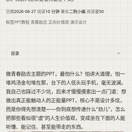
日期
2026-06-27
·
阅读
10 分钟
·
署名
二狗小编
·
阅读量
50
标签
PPT教程
·
青春励志
·
正向价值观
·
演示设计
目录
做青春励志主题的PPT，最怕什么？怕讲大道理，怕一
堆鸡汤金句堆在那，台下的人低头玩手机，毫无波澜。
我自己也踩过不少坑，后来才慢慢摸索出一点门道：想
做出真正能触动人的正能量PPT，核心不是设计多炫，
而是你得先想清楚——你到底想传递什么"劲儿"，怎么
把那些看似很"虚"的人生价值观，变成坐在下面的人能
听懂、能记住、甚至能带走的东西。