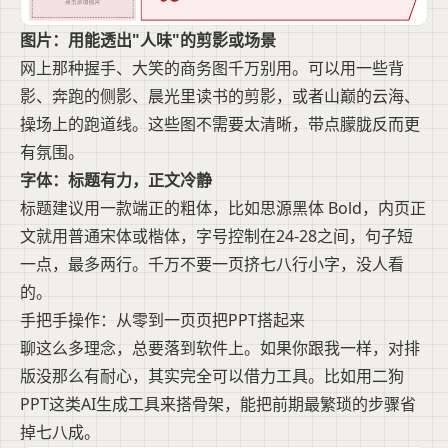
图片：用能透出"人味"的剪影或场景
网上那种握手、大笑的商务图千万别用。可以用一些背
影、奔跑的侧影、晨光里读书的剪影，或者山巅的云海、
操场上的跑道线。这些图不需要太清晰，带点朦胧反而更
有氛围。
字体：标题有力，正文冷静
标题建议用一款端正的粗体，比如思源黑体 Bold，内页正
文就用普通宋体或楷体，字号控制在24-28之间，句子短
一点，最多两行。千万不要一页挤七八行小字，没人看
的。
手把手操作：从零到一页页把PPT搭起来
聊这么多理念，总要落到软件上。如果你跟我一样，对排
版没那么有耐心，其实完全可以借力工具。比如用二狗
PPT这类AI生成工具来搭骨架，能把前期最繁琐的步骤省
掉七八成。