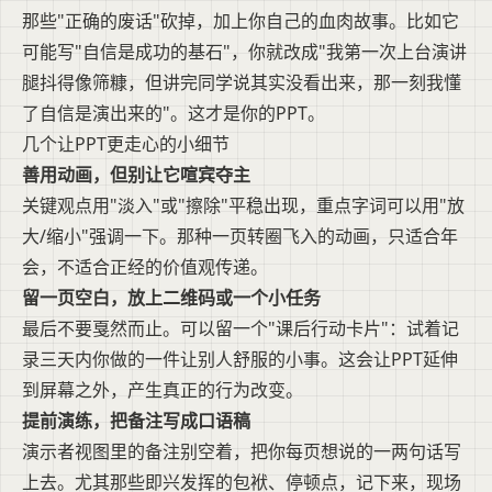
那些"正确的废话"砍掉，加上你自己的血肉故事。比如它
可能写"自信是成功的基石"，你就改成"我第一次上台演讲
腿抖得像筛糠，但讲完同学说其实没看出来，那一刻我懂
了自信是演出来的"。这才是你的PPT。
几个让PPT更走心的小细节
善用动画，但别让它喧宾夺主
关键观点用"淡入"或"擦除"平稳出现，重点字词可以用"放
大/缩小"强调一下。那种一页转圈飞入的动画，只适合年
会，不适合正经的价值观传递。
留一页空白，放上二维码或一个小任务
最后不要戛然而止。可以留一个"课后行动卡片"：试着记
录三天内你做的一件让别人舒服的小事。这会让PPT延伸
到屏幕之外，产生真正的行为改变。
提前演练，把备注写成口语稿
演示者视图里的备注别空着，把你每页想说的一两句话写
上去。尤其那些即兴发挥的包袱、停顿点，记下来，现场